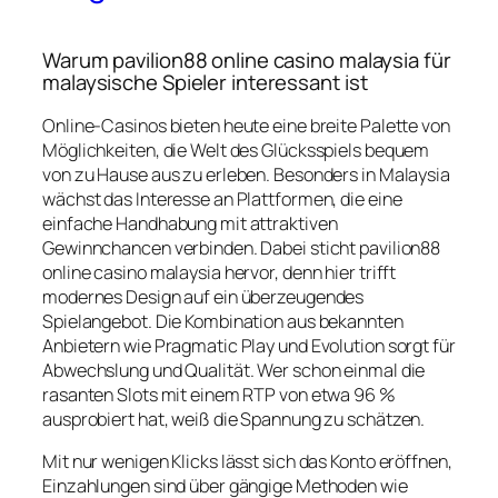
Warum pavilion88 online casino malaysia für
malaysische Spieler interessant ist
Online-Casinos bieten heute eine breite Palette von
Möglichkeiten, die Welt des Glücksspiels bequem
von zu Hause aus zu erleben. Besonders in Malaysia
wächst das Interesse an Plattformen, die eine
einfache Handhabung mit attraktiven
Gewinnchancen verbinden. Dabei sticht pavilion88
online casino malaysia hervor, denn hier trifft
modernes Design auf ein überzeugendes
Spielangebot. Die Kombination aus bekannten
Anbietern wie Pragmatic Play und Evolution sorgt für
Abwechslung und Qualität. Wer schon einmal die
rasanten Slots mit einem RTP von etwa 96 %
ausprobiert hat, weiß die Spannung zu schätzen.
Mit nur wenigen Klicks lässt sich das Konto eröffnen,
Einzahlungen sind über gängige Methoden wie