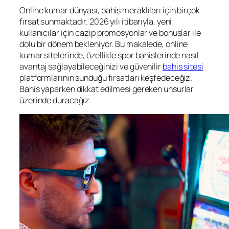
Online kumar dünyası, bahis meraklıları için birçok
fırsat sunmaktadır. 2026 yılı itibarıyla, yeni
kullanıcılar için cazip promosyonlar ve bonuslar ile
dolu bir dönem bekleniyor. Bu makalede, online
kumar sitelerinde, özellikle spor bahislerinde nasıl
avantaj sağlayabileceğinizi ve güvenilir
bahis sitesi
platformlarının sunduğu fırsatları keşfedeceğiz.
Bahis yaparken dikkat edilmesi gereken unsurlar
üzerinde duracağız.