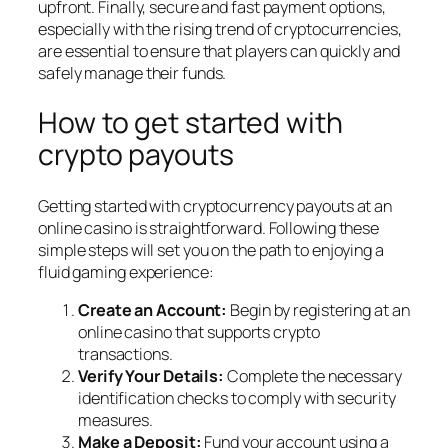
upfront. Finally, secure and fast payment options,
especially with the rising trend of cryptocurrencies,
are essential to ensure that players can quickly and
safely manage their funds.
How to get started with
crypto payouts
Getting started with cryptocurrency payouts at an
online casino is straightforward. Following these
simple steps will set you on the path to enjoying a
fluid gaming experience:
Create an Account:
Begin by registering at an
online casino that supports crypto
transactions.
Verify Your Details:
Complete the necessary
identification checks to comply with security
measures.
Make a Deposit:
Fund your account using a