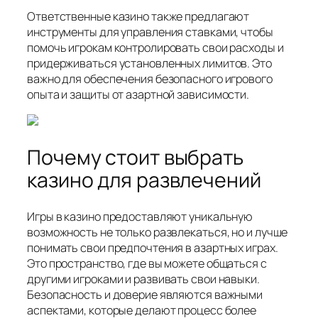
Ответственные казино также предлагают
инструменты для управления ставками, чтобы
помочь игрокам контролировать свои расходы и
придерживаться установленных лимитов. Это
важно для обеспечения безопасного игрового
опыта и защиты от азартной зависимости.
Почему стоит выбрать
казино для развлечений
Игры в казино предоставляют уникальную
возможность не только развлекаться, но и лучше
понимать свои предпочтения в азартных играх.
Это пространство, где вы можете общаться с
другими игроками и развивать свои навыки.
Безопасность и доверие являются важными
аспектами, которые делают процесс более