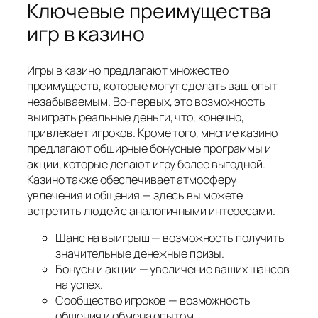
Ключевые преимущества
игр в казино
Игры в казино предлагают множество
преимуществ, которые могут сделать ваш опыт
незабываемым. Во-первых, это возможность
выиграть реальные деньги, что, конечно,
привлекает игроков. Кроме того, многие казино
предлагают обширные бонусные программы и
акции, которые делают игру более выгодной.
Казино также обеспечивает атмосферу
увлечения и общения — здесь вы можете
встретить людей с аналогичными интересами.
Шанс на выигрыш — возможность получить
значительные денежные призы.
Бонусы и акции — увеличение ваших шансов
на успех.
Сообщество игроков — возможность
общения и обмена опытом.