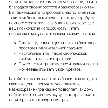
являются одним из самых популярных видов игр
благодаря своей простоте и разнообразию тем.
Вы также можете попробовать настольные игры,
такие как блэкджек и рулетка, которые требуют
немного стратегии. Не забывайте о покере, где
ваша психология и способность читать
соперников могут стать вашим преимуществом.
Слоты — идеальны для новичков благодаря
простоте и увлекательной графике.
Настольные игры, такие как блэкджек,
требуют анализа и стратегии.
Покер — это игра на умение и навыки, где вы
можете выигрывать у конкурентов.
Какой бы стиль игры вы ни выбрали, помните, что
главная цель — получать удовольствие.
Разнообразие игр в казино позволяет каждому
найти что-то по своему вкусу и даже расширить
свои горизонты в азартных играх.