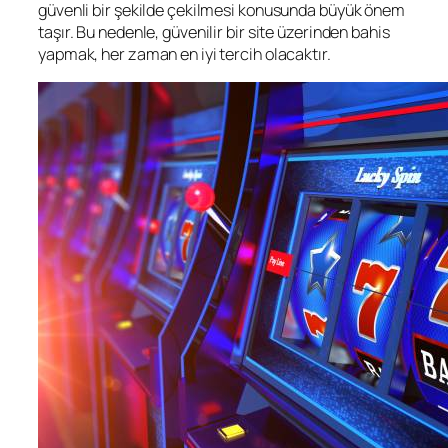
güvenli bir şekilde çekilmesi konusunda büyük önem
taşır. Bu nedenle, güvenilir bir site üzerinden bahis
yapmak, her zaman en iyi tercih olacaktır.