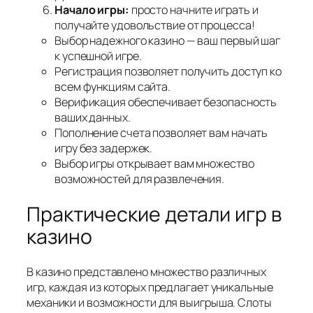
Начало игры:
просто начните играть и
получайте удовольствие от процесса!
Выбор надежного казино — ваш первый шаг
к успешной игре.
Регистрация позволяет получить доступ ко
всем функциям сайта.
Верификация обеспечивает безопасность
ваших данных.
Пополнение счета позволяет вам начать
игру без задержек.
Выбор игры открывает вам множество
возможностей для развлечения.
Практические детали игр в
казино
В казино представлено множество различных
игр, каждая из которых предлагает уникальные
механики и возможности для выигрыша. Слоты