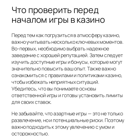
Что проверить перед
началом игры в казино
Перед тем как погрузиться в атмосферу казино,
важно учитывать несколько ключевых моментов.
Во-первых, необходимо выбрать надежное
заведение с хорошей репутацией. Затем следует
изучить доступные игры и бонусы, которые могут
значительно повысить ваш опыт. Также важно
ознакомиться с правилами и политиками казино,
чтобы избежать неприятных ситуаций.
Убедитесь, что вы понимаете основы
ответственной игры и готовы установить лимиты
для своих ставок.
Не забывайте, что азартные игры — это не только
развлечение, но и потенциальные риски. Поэтому
важно подходить к этому увлечению с умом и
осторожностью.