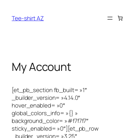
Aller
au
Tee-shirt AZ
contenu
My Account
[et_pb_section fb_built= »1″
_builder_version= »4.14.0″
hover_enabled= »0″
global_colors_info= »{} »
background_color= »#f7f7f7″
sticky_enabled= »0″][et_pb_row
_builder_version= »3.25″