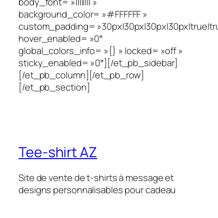
body_font= »|||||||| »
background_color= »#FFFFFF »
custom_padding= »30px|30px|30px|30px|true|tr
hover_enabled= »0″
global_colors_info= »{} » locked= »off »
sticky_enabled= »0″][/et_pb_sidebar]
[/et_pb_column][/et_pb_row]
[/et_pb_section]
Tee-shirt AZ
Site de vente de t-shirts à message et
designs personnalisables pour cadeau