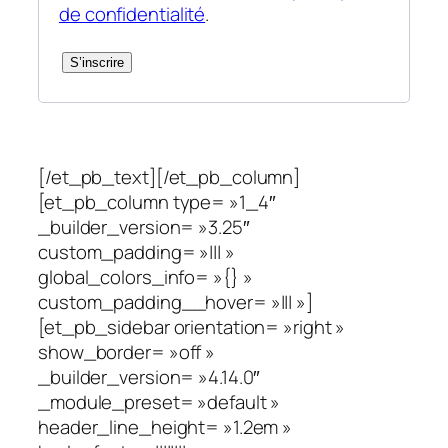
de confidentialité
.
S’inscrire
[/et_pb_text][/et_pb_column]
[et_pb_column type= »1_4″
_builder_version= »3.25″
custom_padding= »||| »
global_colors_info= »{} »
custom_padding__hover= »||| »]
[et_pb_sidebar orientation= »right »
show_border= »off »
_builder_version= »4.14.0″
_module_preset= »default »
header_line_height= »1.2em »