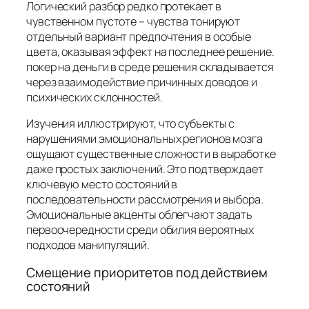
Логический разбор редко протекает в
чувственном пустоте – чувства тонируют
отдельный вариант предпочтения в особые
цвета, оказывая эффект на последнее решение.
покер на деньги в среде решения складывается
через взаимодействие причинных доводов и
психических склонностей.
Изучения иллюстрируют, что субъекты с
нарушениями эмоциональных регионов мозга
ощущают существенные сложности в выработке
даже простых заключений. Это подтверждает
ключевую место состояний в
последовательности рассмотрения и выбора.
Эмоциональные акценты облегчают задать
первоочередности среди обилия вероятных
подходов манипуляций.
Смещение приоритетов под действием
состояний