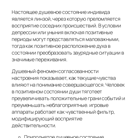
Настоящее душевное состояние индивида
является линзой, через которую преломляется
восприятие соседних происшествий. В условии
депрессии или уныния включая позитивные
периоды могут представляться маловажными,
тогда как позитивное расположение духа в
состоянии преобразовать заурядные ситуации в
значимые переживания.
Душевный феномен согласованности
настроения показывает, как текущие чувства
влияют на понимание совершающегося. Человек
в позитивном состоянии души тяготеет
преувеличивать положительные грани событий и
преуменьшать неблагоприятные. игровые
аппараты работает как чувственный фильтр,
модифицирующий восприятие
действительности.
Приподнятое душевное состояние