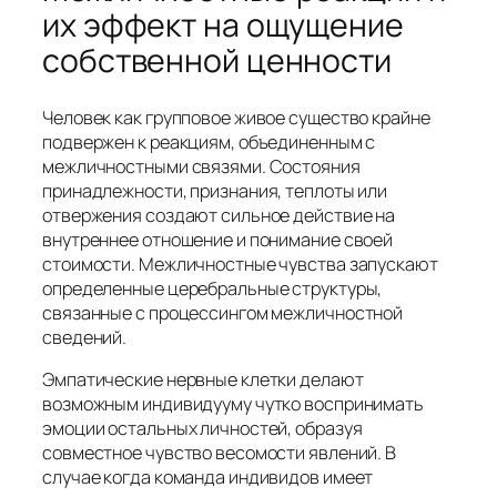
их эффект на ощущение
собственной ценности
Человек как групповое живое существо крайне
подвержен к реакциям, объединенным с
межличностными связями. Состояния
принадлежности, признания, теплоты или
отвержения создают сильное действие на
внутреннее отношение и понимание своей
стоимости. Межличностные чувства запускают
определенные церебральные структуры,
связанные с процессингом межличностной
сведений.
Эмпатические нервные клетки делают
возможным индивидууму чутко воспринимать
эмоции остальных личностей, образуя
совместное чувство весомости явлений. В
случае когда команда индивидов имеет