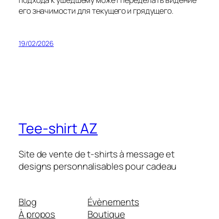
его значимости для текущего и грядущего.
19/02/2026
Tee-shirt AZ
Site de vente de t-shirts à message et
designs personnalisables pour cadeau
Blog
Évènements
À propos
Boutique