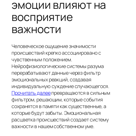
эмоции влияют на
восприятие
важности
Человеческое ощущение значимости
происшествий крепко ассоциировано с
чувственным положением.
Нейрофизиологические системы разума
перерабатывают данные через фильтр
эмоциональных реакций, создавая
индивидуальную суждение случающегося.
Прочитать далее
превращаются в сильным
фильтром, решающим, которые события
сохранятся в памяти как существенные, а
которые будут забыты. Эмоциональная
расцветка происшествий создает систему
важности в нашем собственном уме.