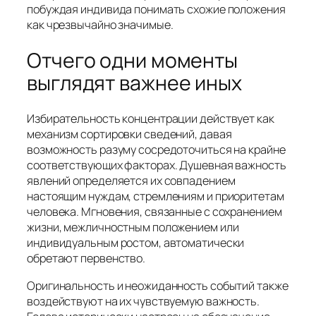
побуждая индивида понимать схожие положения
как чрезвычайно значимые.
Отчего одни моменты
выглядят важнее иных
Избирательность концентрации действует как
механизм сортировки сведений, давая
возможность разуму сосредоточиться на крайне
соответствующих факторах. Душевная важность
явлений определяется их совпадением
настоящим нуждам, стремлениям и приоритетам
человека. Мгновения, связанные с сохранением
жизни, межличностным положением или
индивидуальным ростом, автоматически
обретают первенство.
Оригинальность и неожиданность событий также
воздействуют на их чувствуемую важность.