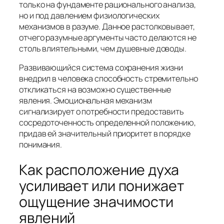
только на фундаменте рационального анализа,
но и под давлением физиологических
механизмов в разуме. Данное растолковывает,
отчего разумные аргументы часто делаются не
столь влиятельными, чем душевные доводы.
Развивающийся система сохранения жизни
внедрил в человека способность стремительно
откликаться на возможно существенные
явления. Эмоциональная механизм
сигнализирует о потребности предоставить
сосредоточенность определенной положению,
придав ей значительный приоритет в порядке
понимания.
Как расположение духа
усиливает или понижает
ощущение значимости
явлений