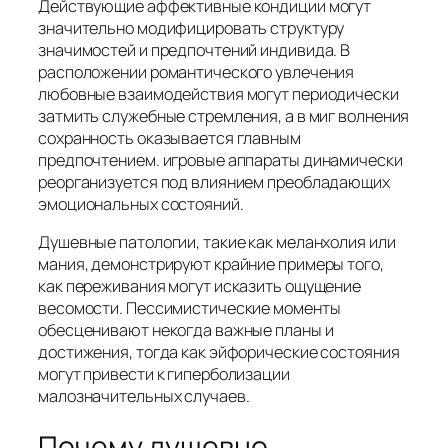
Действующие аффективные кондиции могут
значительно модифицировать структуру
значимостей и предпочтений индивида. В
расположении романтического увлечения
любовные взаимодействия могут периодически
затмить служебные стремления, а в миг волнения
сохранность оказывается главным
предпочтением. игровые аппараты динамически
реорганизуется под влиянием преобладающих
эмоциональных состояний.
Душевные патологии, такие как меланхолия или
мания, демонстрируют крайние примеры того,
как переживания могут исказить ощущение
весомости. Пессимистические моменты
обесценивают некогда важные планы и
достижения, тогда как эйфорические состояния
могут привести к гиперболизации
малозначительных случаев.
Почему душевно