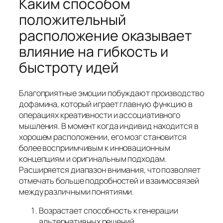
Каким способом
положительный
расположение оказывает
влияние на гибкость и
быстроту идей
Благоприятные эмоции побуждают производство
дофамина, который играет главную функцию в
операциях креативности и ассоциативного
мышления. В момент когда индивид находится в
хорошем расположении, его мозг становится
более восприимчивым к инновационным
концепциям и оригинальным подходам.
Расширяется диапазон внимания, что позволяет
отмечать больше подробностей и взаимосвязей
между различными понятиями.
Возрастает способность к генерации
альтернативных решений