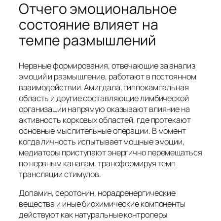
Отчего эмоциональное
состояние влияет на
темпе размышлений
Нервные формирования, отвечающие за анализ
эмоций и размышление, работают в постоянном
взаимодействии. Амигдала, гиппокампальная
область и другие составляющие лимбической
организации напрямую оказывают влияние на
активность корковых областей, где протекают
основные мыслительные операции. В момент
когда личность испытывает мощные эмоции,
медиаторы приступают энергично перемещаться
по нервным каналам, трансформируя темп
трансляции стимулов.
Допамин, серотонин, норадренергические
вещества и иные биохимические компоненты
действуют как натуральные контролеры