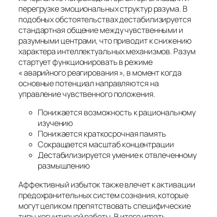
перегрузке эмоциональных структур разума. В
подобных обстоятельствах дестабилизируется
стандартная общение между чувственными и
разумными центрами, что приводит к снижению
характера интеллектуальных механизмов. Разум
стартует функционировать в режиме
« аварийного реагирования », в момент когда
основные потенциал направляются на
управление чувственного положения.
Понижается возможность к рациональному
изучению
Понижается краткосрочная память
Сокращается масштаб концентрации
Дестабилизируется умение к отвлеченному
размышлению
Аффективный избыток также влечет к активации
предохранительных систем сознания, которые
могут целиком препятствовать специфические
типы когнитивной работы. В итоге играть