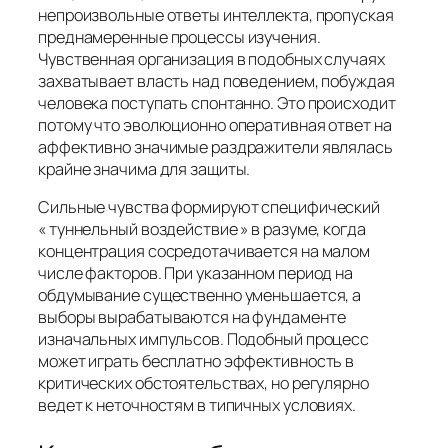
непроизвольные ответы интеллекта, пропуская
преднамеренные процессы изучения.
Чувственная организация в подобных случаях
захватывает власть над поведением, побуждая
человека поступать спонтанно. Это происходит
потому что эволюционно оперативная ответ на
аффективно значимые раздражители являлась
крайне значима для защиты.
Сильные чувства формируют специфический
« туннельный воздействие » в разуме, когда
концентрация сосредотачивается на малом
числе факторов. При указанном период на
обдумывание существенно уменьшается, а
выборы вырабатываются на фундаменте
изначальных импульсов. Подобный процесс
может играть бесплатно эффективность в
критических обстоятельствах, но регулярно
ведет к неточностям в типичных условиях.