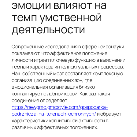
эмоции влияют на
темп умственной
деятельности
Современные исследования в сфере нейронауки
показывают, что аффективное положение
личности играет ключевую функцию в выяснении
темпа и характера интеллектуальных процессов.
Наш собственный мозг составляет комплексную
организацию соединенных зон, где
эмоциональная организация близко
контактирует с лобной корой. Как раз такая
соединение определяет
https://newgmc.gmcstyle.com/gospodarka-
podrznicza-na-terenach-ochronnych/
и образует
характеристики когнитивной активности в
различных аффективных положениях.