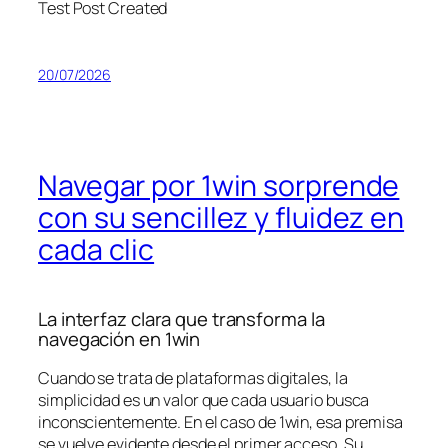
Test Post Created
20/07/2026
Navegar por 1win sorprende
con su sencillez y fluidez en
cada clic
La interfaz clara que transforma la
navegación en 1win
Cuando se trata de plataformas digitales, la
simplicidad es un valor que cada usuario busca
inconscientemente. En el caso de 1win, esa premisa
se vuelve evidente desde el primer acceso. Su