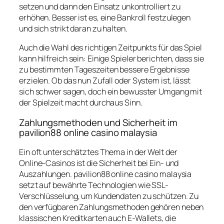
setzen und dann den Einsatz unkontrolliert zu
erhöhen. Besser ist es, eine Bankroll festzulegen
und sich strikt daran zu halten.
Auch die Wahl des richtigen Zeitpunkts für das Spiel
kann hilfreich sein: Einige Spieler berichten, dass sie
zu bestimmten Tageszeiten bessere Ergebnisse
erzielen. Ob das nun Zufall oder System ist, lässt
sich schwer sagen, doch ein bewusster Umgang mit
der Spielzeit macht durchaus Sinn.
Zahlungsmethoden und Sicherheit im
pavilion88 online casino malaysia
Ein oft unterschätztes Thema in der Welt der
Online-Casinos ist die Sicherheit bei Ein- und
Auszahlungen. pavilion88 online casino malaysia
setzt auf bewährte Technologien wie SSL-
Verschlüsselung, um Kundendaten zu schützen. Zu
den verfügbaren Zahlungsmethoden gehören neben
klassischen Kreditkarten auch E-Wallets, die