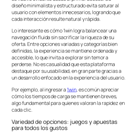
diseño minimalista y estructurado evita saturar al
usuario con elementos innecesarios, logrando que
cada interacción resulte natural y rápida.
Lo interesante es cómo 1win logra balancear una
navegación fluida sin sacrificar la riqueza de su
oferta. Entre opciones variadas y categorías bien
definidas, la experiencia se mantiene ordenada y
accesible, lo que invita a explorar sin temor a
perderse. No es casualidad que esta plataforma
destaque por su usabilidad, en gran parte gracias a
un desarrollo enfocado en la experiencia del usuario.
Por ejemplo, al ingresar a
1win
, es común apreciar
cómo los tiempos de carga se mantienen breves,
algo fundamental para quienes valoran la rapidez en
cada clic.
Variedad de opciones: juegos y apuestas
para todos los gustos