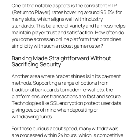
One of the notable aspects is the consistent RTP
(Return to Player) rates hovering around 96.5% for
many slots, which aligns well with industry
standards. This balance of variety and fairness helps
maintain player trust and satisfaction. How often do
you come across an online platform that combines
simplicity with such a robust game roster?
Banking Made Straightforward Without
Sacrificing Security
Another area where 4rabet shines is in its payment
methods. Supporting a range of options from
traditional bank cards to modern e-wallets, the
platform ensures transactions are fast and secure.
Technologies like SSL encryption protect user data,
giving peace of mind when depositing or
withdrawing funds.
For those curious about speed, many withdrawals
are processed within 24 hours, which is competitive