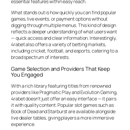
essential features within easy reach.
What stands out is how quickly you can find popular
games, live events, or payment options without
digging through multiple menus. This kind of design
reflects a deeper understanding of what users want
— quick access and clear information. Interestingly,
4rabet also offers a variety of betting markets,
including cricket, football, and esports, catering to a
broad spectrum of interests.
Game Selection and Providers That Keep
You Engaged
With a rich library featuring titles from renowned
providers like Pragmatic Play and Evolution Gaming,
4rabet doesn’t just offer an easy interface — it pairs
it with quality content. Popular slot games such as
Book of Dead and Starburst are available alongside
live dealer tables, giving players a more immersive
experience.