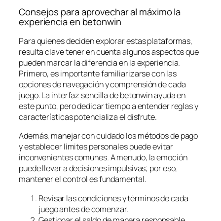
Consejos para aprovechar al máximo la
experiencia en betonwin
Para quienes deciden explorar estas plataformas,
resulta clave tener en cuenta algunos aspectos que
pueden marcar la diferencia en la experiencia.
Primero, es importante familiarizarse con las
opciones de navegación y comprensión de cada
juego. La interfaz sencilla de betonwin ayuda en
este punto, pero dedicar tiempo a entender reglas y
características potencializa el disfrute.
Además, manejar con cuidado los métodos de pago
y establecer límites personales puede evitar
inconvenientes comunes. A menudo, la emoción
puede llevar a decisiones impulsivas; por eso,
mantener el control es fundamental.
Revisar las condiciones y términos de cada
juego antes de comenzar.
Gestionar el saldo de manera responsable,