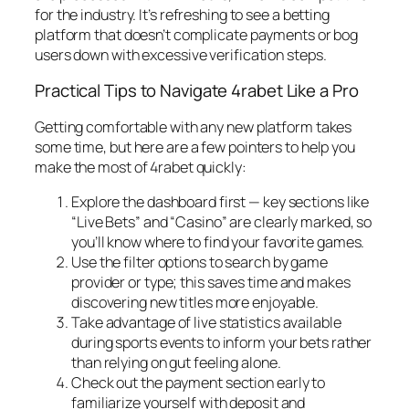
for the industry. It’s refreshing to see a betting
platform that doesn’t complicate payments or bog
users down with excessive verification steps.
Practical Tips to Navigate 4rabet Like a Pro
Getting comfortable with any new platform takes
some time, but here are a few pointers to help you
make the most of 4rabet quickly:
Explore the dashboard first — key sections like
“Live Bets” and “Casino” are clearly marked, so
you’ll know where to find your favorite games.
Use the filter options to search by game
provider or type; this saves time and makes
discovering new titles more enjoyable.
Take advantage of live statistics available
during sports events to inform your bets rather
than relying on gut feeling alone.
Check out the payment section early to
familiarize yourself with deposit and