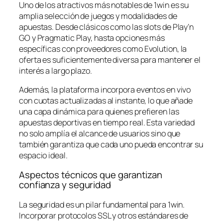
Uno de los atractivos más notables de 1win es su
amplia selección de juegos y modalidades de
apuestas. Desde clásicos como las slots de Play’n
GO y Pragmatic Play, hasta opciones más
específicas con proveedores como Evolution, la
oferta es suficientemente diversa para mantener el
interés a largo plazo.
Además, la plataforma incorpora eventos en vivo
con cuotas actualizadas al instante, lo que añade
una capa dinámica para quienes prefieren las
apuestas deportivas en tiempo real. Esta variedad
no solo amplía el alcance de usuarios sino que
también garantiza que cada uno pueda encontrar su
espacio ideal.
Aspectos técnicos que garantizan
confianza y seguridad
La seguridad es un pilar fundamental para 1win.
Incorporar protocolos SSL y otros estándares de