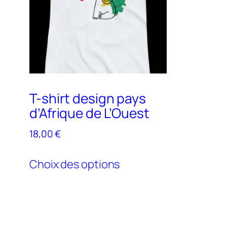
T-shirt design pays
d’Afrique de L’Ouest
18,00
€
Ce
Choix des options
produit
a
plusieurs
variations.