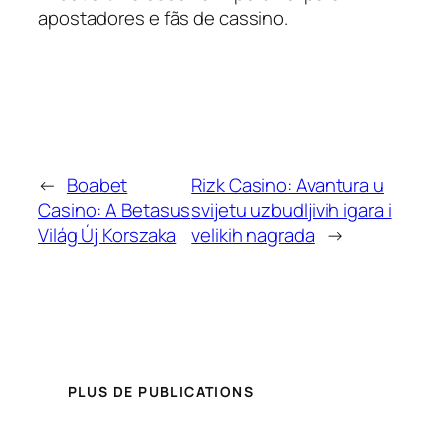
apostadores e fãs de cassino.
←
Boabet
Rizk Casino: Avantura u
Casino: A Betasus
svijetu uzbudljivih igara i
Világ Új Korszaka
velikih nagrada
→
PLUS DE PUBLICATIONS