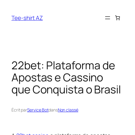
Aller
au
Tee-shirt AZ
contenu
22bet: Plataforma de
Apostas e Cassino
que Conquista o Brasil
Écrit par
Service Bot
dans
Non classé