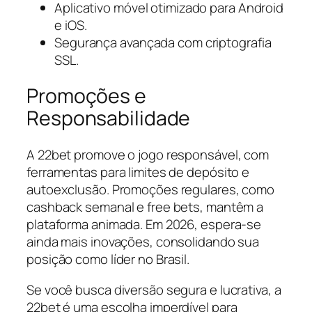
Aplicativo móvel otimizado para Android
e iOS.
Segurança avançada com criptografia
SSL.
Promoções e
Responsabilidade
A 22bet promove o jogo responsável, com
ferramentas para limites de depósito e
autoexclusão. Promoções regulares, como
cashback semanal e free bets, mantêm a
plataforma animada. Em 2026, espera-se
ainda mais inovações, consolidando sua
posição como líder no Brasil.
Se você busca diversão segura e lucrativa, a
22bet é uma escolha imperdível para