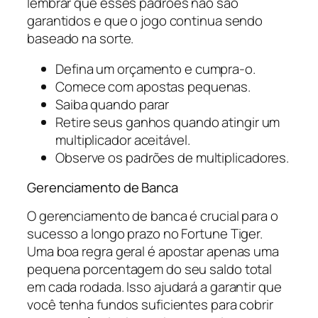
lembrar que esses padrões não são
garantidos e que o jogo continua sendo
baseado na sorte.
Defina um orçamento e cumpra-o.
Comece com apostas pequenas.
Saiba quando parar
Retire seus ganhos quando atingir um
multiplicador aceitável.
Observe os padrões de multiplicadores.
Gerenciamento de Banca
O gerenciamento de banca é crucial para o
sucesso a longo prazo no Fortune Tiger.
Uma boa regra geral é apostar apenas uma
pequena porcentagem do seu saldo total
em cada rodada. Isso ajudará a garantir que
você tenha fundos suficientes para cobrir