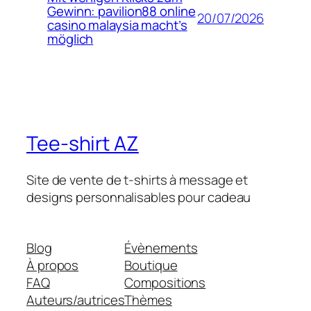
Gewinn: pavilion88 online
20/07/2026
casino malaysia macht’s
möglich
Tee-shirt AZ
Site de vente de t-shirts à message et
designs personnalisables pour cadeau
Blog
Évènements
À propos
Boutique
FAQ
Compositions
Auteurs/autrices
Thèmes