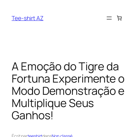
Aller
au
Tee-shirt AZ
contenu
A Emoção do Tigre da
Fortuna Experimente o
Modo Demonstração e
Multiplique Seus
Ganhos!
Écrit par
teeshirt
dans
Non classé