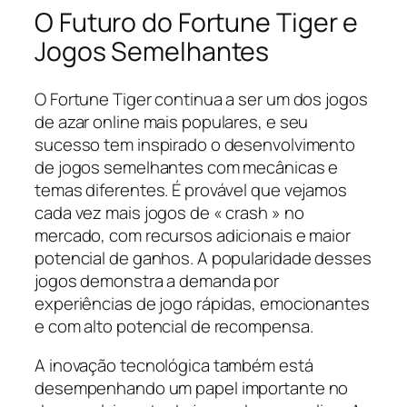
O Futuro do Fortune Tiger e
Jogos Semelhantes
O Fortune Tiger continua a ser um dos jogos
de azar online mais populares, e seu
sucesso tem inspirado o desenvolvimento
de jogos semelhantes com mecânicas e
temas diferentes. É provável que vejamos
cada vez mais jogos de « crash » no
mercado, com recursos adicionais e maior
potencial de ganhos. A popularidade desses
jogos demonstra a demanda por
experiências de jogo rápidas, emocionantes
e com alto potencial de recompensa.
A inovação tecnológica também está
desempenhando um papel importante no