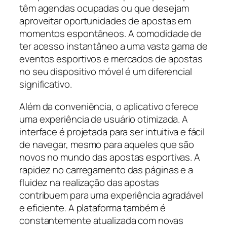
têm agendas ocupadas ou que desejam
aproveitar oportunidades de apostas em
momentos espontâneos. A comodidade de
ter acesso instantâneo a uma vasta gama de
eventos esportivos e mercados de apostas
no seu dispositivo móvel é um diferencial
significativo.
Além da conveniência, o aplicativo oferece
uma experiência de usuário otimizada. A
interface é projetada para ser intuitiva e fácil
de navegar, mesmo para aqueles que são
novos no mundo das apostas esportivas. A
rapidez no carregamento das páginas e a
fluidez na realização das apostas
contribuem para uma experiência agradável
e eficiente. A plataforma também é
constantemente atualizada com novas