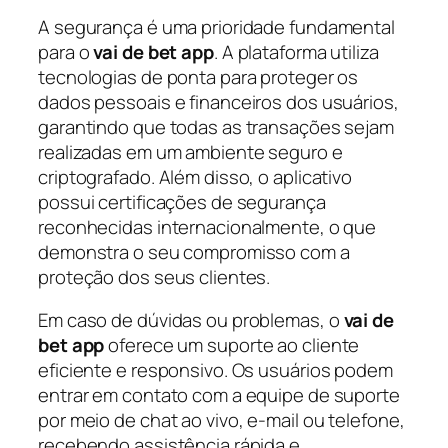
A segurança é uma prioridade fundamental
para o
vai de bet app
. A plataforma utiliza
tecnologias de ponta para proteger os
dados pessoais e financeiros dos usuários,
garantindo que todas as transações sejam
realizadas em um ambiente seguro e
criptografado. Além disso, o aplicativo
possui certificações de segurança
reconhecidas internacionalmente, o que
demonstra o seu compromisso com a
proteção dos seus clientes.
Em caso de dúvidas ou problemas, o
vai de
bet app
oferece um suporte ao cliente
eficiente e responsivo. Os usuários podem
entrar em contato com a equipe de suporte
por meio de chat ao vivo, e-mail ou telefone,
recebendo assistência rápida e