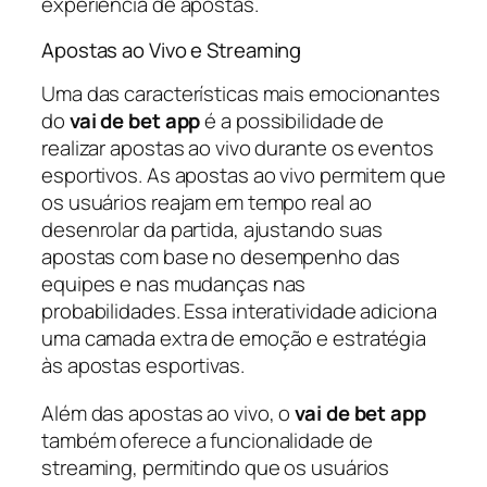
experiência de apostas.
Apostas ao Vivo e Streaming
Uma das características mais emocionantes
do
vai de bet app
é a possibilidade de
realizar apostas ao vivo durante os eventos
esportivos. As apostas ao vivo permitem que
os usuários reajam em tempo real ao
desenrolar da partida, ajustando suas
apostas com base no desempenho das
equipes e nas mudanças nas
probabilidades. Essa interatividade adiciona
uma camada extra de emoção e estratégia
às apostas esportivas.
Além das apostas ao vivo, o
vai de bet app
também oferece a funcionalidade de
streaming, permitindo que os usuários