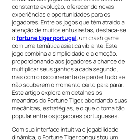
constante evolução, oferecendo novas
experiências e oportunidades para os
jogadores. Entre os jogos que têm atraído a
atenção de muitos entusiastas, destaca-se
o
fortune tiger portugal
, um
crash game
com uma temática asiática vibrante. Este
jogo combina a simplicidade e a emoção,
proporcionando aos jogadores a chance de
multiplicar seus ganhos a cada segundo,
mas com o risco inerente de perder tudo se
não souberem o momento certo para parar.
Este artigo explora em detalhes os
meandros do Fortune Tiger, abordando suas
mecânicas, estratégias, e o que o torna tão
popular entre os jogadores portugueses.
Com sua interface intuitiva e jogabilidade
dinâmica, o Fortune Tiger conquistou um