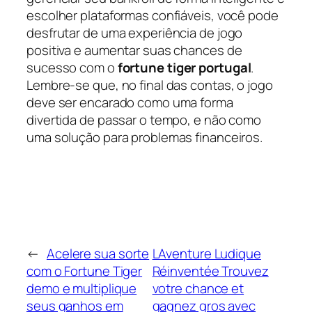
escolher plataformas confiáveis, você pode
desfrutar de uma experiência de jogo
positiva e aumentar suas chances de
sucesso com o
fortune tiger portugal
.
Lembre-se que, no final das contas, o jogo
deve ser encarado como uma forma
divertida de passar o tempo, e não como
uma solução para problemas financeiros.
←
Acelere sua sorte
LAventure Ludique
com o Fortune Tiger
Réinventée Trouvez
demo e multiplique
votre chance et
seus ganhos em
gagnez gros avec