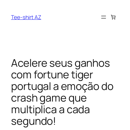
Aller
au
Tee-shirt AZ
contenu
Acelere seus ganhos
com fortune tiger
portugal a emoção do
crash game que
multiplica a cada
segundo!