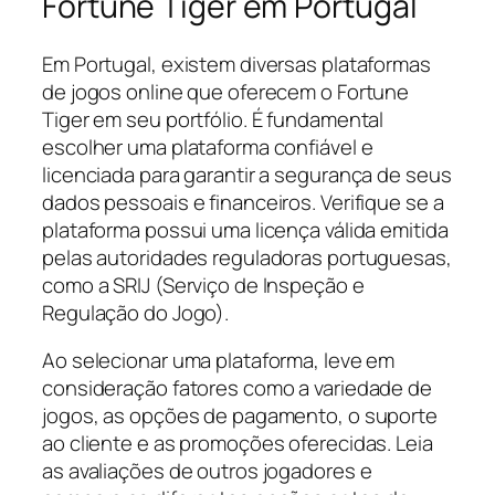
Fortune Tiger em Portugal
Em Portugal, existem diversas plataformas
de jogos online que oferecem o Fortune
Tiger em seu portfólio. É fundamental
escolher uma plataforma confiável e
licenciada para garantir a segurança de seus
dados pessoais e financeiros. Verifique se a
plataforma possui uma licença válida emitida
pelas autoridades reguladoras portuguesas,
como a SRIJ (Serviço de Inspeção e
Regulação do Jogo).
Ao selecionar uma plataforma, leve em
consideração fatores como a variedade de
jogos, as opções de pagamento, o suporte
ao cliente e as promoções oferecidas. Leia
as avaliações de outros jogadores e