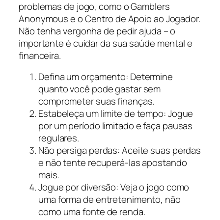
problemas de jogo, como o Gamblers
Anonymous e o Centro de Apoio ao Jogador.
Não tenha vergonha de pedir ajuda – o
importante é cuidar da sua saúde mental e
financeira.
Defina um orçamento: Determine
quanto você pode gastar sem
comprometer suas finanças.
Estabeleça um limite de tempo: Jogue
por um período limitado e faça pausas
regulares.
Não persiga perdas: Aceite suas perdas
e não tente recuperá-las apostando
mais.
Jogue por diversão: Veja o jogo como
uma forma de entretenimento, não
como uma fonte de renda.