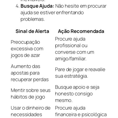
Busque Ajuda:
Não hesite em procurar
ajuda se estiver enfrentando
problemas.
Sinal de Alerta
Ação Recomendada
Procure ajuda
Preocupação
profissional ou
excessiva com
converse com um
jogos de azar
amigo/familiar.
Aumento das
Pare de jogar e reavalie
apostas para
sua estratégia.
recuperar perdas
Busque apoio e seja
Mentir sobre seus
honesto consigo
hábitos de jogo
mesmo.
Usar o dinheiro de
Procure ajuda
necessidades
financeira e psicológica