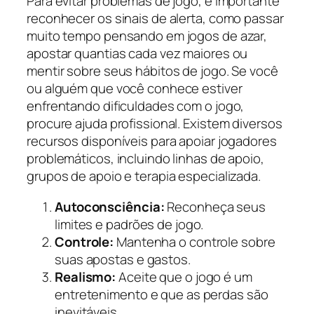
Para evitar problemas de jogo, é importante
reconhecer os sinais de alerta, como passar
muito tempo pensando em jogos de azar,
apostar quantias cada vez maiores ou
mentir sobre seus hábitos de jogo. Se você
ou alguém que você conhece estiver
enfrentando dificuldades com o jogo,
procure ajuda profissional. Existem diversos
recursos disponíveis para apoiar jogadores
problemáticos, incluindo linhas de apoio,
grupos de apoio e terapia especializada.
Autoconsciência:
Reconheça seus
limites e padrões de jogo.
Controle:
Mantenha o controle sobre
suas apostas e gastos.
Realismo:
Aceite que o jogo é um
entretenimento e que as perdas são
inevitáveis.