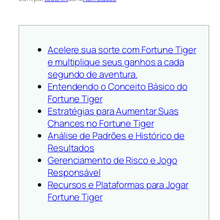
Acelere sua sorte com Fortune Tiger
e multiplique seus ganhos a cada
segundo de aventura.
Entendendo o Conceito Básico do
Fortune Tiger
Estratégias para Aumentar Suas
Chances no Fortune Tiger
Análise de Padrões e Histórico de
Resultados
Gerenciamento de Risco e Jogo
Responsável
Recursos e Plataformas para Jogar
Fortune Tiger