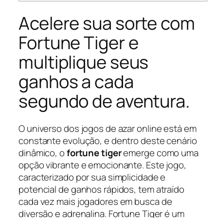
Acelere sua sorte com
Fortune Tiger e
multiplique seus
ganhos a cada
segundo de aventura.
O universo dos jogos de azar online está em
constante evolução, e dentro deste cenário
dinâmico, o
fortune tiger
emerge como uma
opção vibrante e emocionante. Este jogo,
caracterizado por sua simplicidade e
potencial de ganhos rápidos, tem atraído
cada vez mais jogadores em busca de
diversão e adrenalina. Fortune Tiger é um