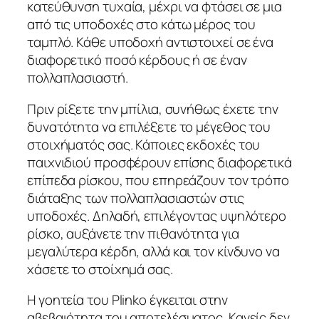
κατεύθυνση τυχαία, μέχρι να φτάσει σε μια
από τις υποδοχές στο κάτω μέρος του
ταμπλό. Κάθε υποδοχή αντιστοιχεί σε ένα
διαφορετικό ποσό κέρδους ή σε έναν
πολλαπλασιαστή.
Πριν ρίξετε την μπίλια, συνήθως έχετε την
δυνατότητα να επιλέξετε το μέγεθος του
στοιχήματός σας. Κάποιες εκδοχές του
παιχνιδιού προσφέρουν επίσης διαφορετικά
επίπεδα ρίσκου, που επηρεάζουν τον τρόπο
διάταξης των πολλαπλασιαστών στις
υποδοχές. Δηλαδή, επιλέγοντας υψηλότερο
ρίσκο, αυξάνετε την πιθανότητα για
μεγαλύτερα κέρδη, αλλά και τον κίνδυνο να
χάσετε το στοίχημά σας.
Η γοητεία του Plinko έγκειται στην
αβεβαιότητα του αποτελέσματος. Κανείς δεν