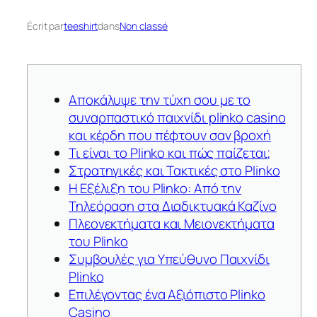
Écrit par
teeshirt
dans
Non classé
Αποκάλυψε την τύχη σου με το
συναρπαστικό παιχνίδι plinko casino
και κέρδη που πέφτουν σαν βροχή
Τι είναι το Plinko και πώς παίζεται;
Στρατηγικές και Τακτικές στο Plinko
Η Εξέλιξη του Plinko: Από την
Τηλεόραση στα Διαδικτυακά Καζίνο
Πλεονεκτήματα και Μειονεκτήματα
του Plinko
Συμβουλές για Υπεύθυνο Παιχνίδι
Plinko
Επιλέγοντας ένα Αξιόπιστο Plinko
Casino