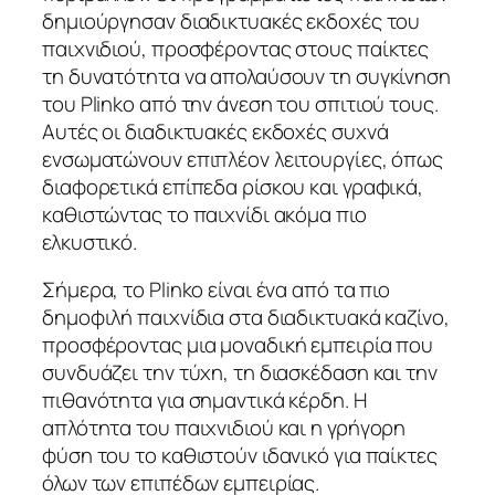
δημιούργησαν διαδικτυακές εκδοχές του
παιχνιδιού, προσφέροντας στους παίκτες
τη δυνατότητα να απολαύσουν τη συγκίνηση
του Plinko από την άνεση του σπιτιού τους.
Αυτές οι διαδικτυακές εκδοχές συχνά
ενσωματώνουν επιπλέον λειτουργίες, όπως
διαφορετικά επίπεδα ρίσκου και γραφικά,
καθιστώντας το παιχνίδι ακόμα πιο
ελκυστικό.
Σήμερα, το Plinko είναι ένα από τα πιο
δημοφιλή παιχνίδια στα διαδικτυακά καζίνο,
προσφέροντας μια μοναδική εμπειρία που
συνδυάζει την τύχη, τη διασκέδαση και την
πιθανότητα για σημαντικά κέρδη. Η
απλότητα του παιχνιδιού και η γρήγορη
φύση του το καθιστούν ιδανικό για παίκτες
όλων των επιπέδων εμπειρίας.