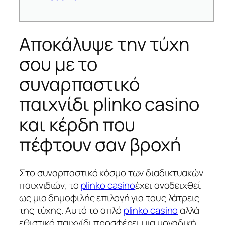
Αποκάλυψε την τύχη
σου με το
συναρπαστικό
παιχνίδι plinko casino
και κέρδη που
πέφτουν σαν βροχή
Στο συναρπαστικό κόσμο των διαδικτυακών
παιχνιδιών, το
plinko casino
έχει αναδειχθεί
ως μια δημοφιλής επιλογή για τους λάτρεις
της τύχης. Αυτό το απλό
plinko casino
αλλά
εθιστικό παιχνίδι προσφέρει μια μοναδική