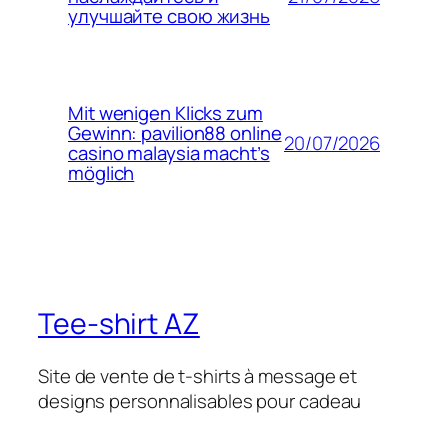
улучшайте свою жизнь
Mit wenigen Klicks zum
Gewinn: pavilion88 online
20/07/2026
casino malaysia macht’s
möglich
Tee-shirt AZ
Site de vente de t-shirts à message et
designs personnalisables pour cadeau