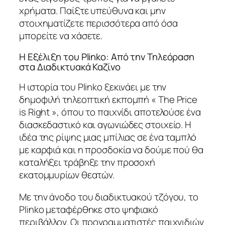
χρήματα. Παίξτε υπεύθυνα και μην
στοιχηματίζετε περισσότερα από όσα
μπορείτε να χάσετε.
Η Εξέλιξη του Plinko: Από την Τηλεόραση
στα Διαδικτυακά Καζίνο
Η ιστορία του Plinko ξεκινάει με την
δημοφιλή τηλεοπτική εκπομπή « The Price
is Right », όπου το παιχνίδι αποτελούσε ένα
διασκεδαστικό και αγωνιώδες στοιχείο. Η
ιδέα της ρίψης μιας μπίλιας σε ένα ταμπλό
με καρφιά και η προσδοκία να δούμε πού θα
καταλήξει τράβηξε την προσοχή
εκατομμυρίων θεατών.
Με την άνοδο του διαδικτυακού τζόγου, το
Plinko μεταφέρθηκε στο ψηφιακό
περιβάλλον. Οι προγραμματιστές παιχνιδιών