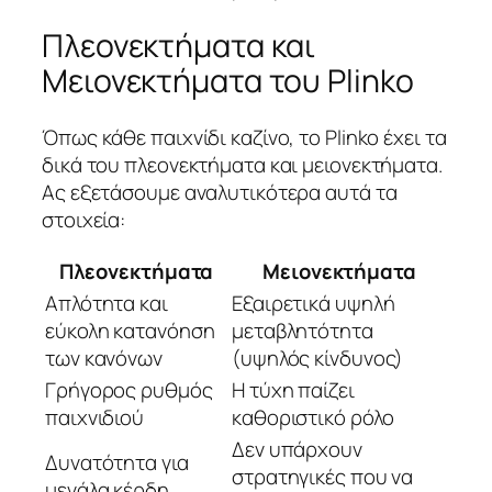
Πλεονεκτήματα και
Μειονεκτήματα του Plinko
Όπως κάθε παιχνίδι καζίνο, το Plinko έχει τα
δικά του πλεονεκτήματα και μειονεκτήματα.
Ας εξετάσουμε αναλυτικότερα αυτά τα
στοιχεία:
Πλεονεκτήματα
Μειονεκτήματα
Απλότητα και
Εξαιρετικά υψηλή
εύκολη κατανόηση
μεταβλητότητα
των κανόνων
(υψηλός κίνδυνος)
Γρήγορος ρυθμός
Η τύχη παίζει
παιχνιδιού
καθοριστικό ρόλο
Δεν υπάρχουν
Δυνατότητα για
στρατηγικές που να
μεγάλα κέρδη