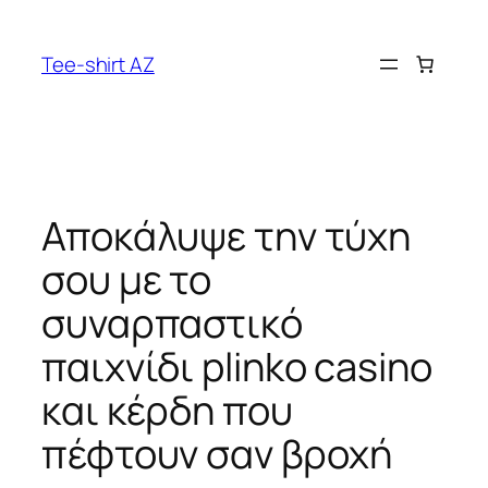
Aller
au
Tee-shirt AZ
contenu
Αποκάλυψε την τύχη
σου με το
συναρπαστικό
παιχνίδι plinko casino
και κέρδη που
πέφτουν σαν βροχή