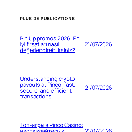
PLUS DE PUBLICATIONS
Pin Up promos 2026: En
21/07/2026
iyi fırsatları nasıl
değerlendirebilirsiniz?
Understanding crypto
payouts at Pinco: fast,
21/07/2026
secure, and efficient
transactions
Топ-игры в Pinco Casino:
21/07/2026
наслаждайтесь и