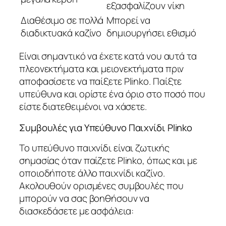
εξασφαλίζουν νίκη
Διαθέσιμο σε πολλά
Μπορεί να
διαδικτυακά καζίνο
δημιουργήσει εθισμό
Είναι σημαντικό να έχετε κατά νου αυτά τα
πλεονεκτήματα και μειονεκτήματα πριν
αποφασίσετε να παίξετε Plinko. Παίξτε
υπεύθυνα και ορίστε ένα όριο στο ποσό που
είστε διατεθειμένοι να χάσετε.
Συμβουλές για Υπεύθυνο Παιχνίδι Plinko
Το υπεύθυνο παιχνίδι είναι ζωτικής
σημασίας όταν παίζετε Plinko, όπως και με
οποιοδήποτε άλλο παιχνίδι καζίνο.
Ακολουθούν ορισμένες συμβουλές που
μπορούν να σας βοηθήσουν να
διασκεδάσετε με ασφάλεια: