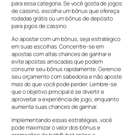
para essa categoria. Se você gosta de jogos
de cassino, escolha um bônus que ofereça
rodadas grátis ou um bônus de depósito
para jogos de cassino.
Ao apostar com um bônus, seja estratégico
em suas escolhas. Concentre-se em
apostas com altas chances de ganhar e
evite apostas arriscadas que podem
consumir seu bônus rapidamente. Gerencie
seu orçamento com sabedoria e não aposte
mais do que você pode perder. Lembre-se
que o objetivo principal é se divertir e
aproveitar a experiência de jogo, enquanto
aumenta suas chances de ganhar.
Implementando essas estratégias, você
pode maximizar o valor dos bônus e
promoções da highflybet online e