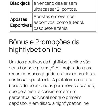
Blackjack
é vencer o dealer sem
ultrapassar 21 pontos.
Apostas em eventos
Apostas
esportivos, como futebol,
Esportivas
basquete e tênis.
Bônus e Promoções da
highflybet online
Um dos atrativos da highflybet online são
seus bônus e promoções, projetados para
recompensar os jogadores e incentivá-los a
continuar apostando. A plataforma oferece
bônus de boas-vindas para novos usuários,
que geralmente consistem em um
percentual adicional sobre o primeiro
depósito. Além disso, a highflybet online