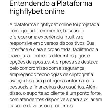
Entendendo a Plataforma
highflybet online
A plataforma highflybet online foi projetada
com o jogador em mente, buscando
oferecer uma experiência intuitiva e
responsiva em diversos dispositivos. Sua
interface é clara e organizada, facilitando a
navegação entre os diferentes jogos e
opções de apostas. A empresa se destaca
pelo compromisso com a segurança,
empregando tecnologias de criptografia
avançadas para proteger as informações
pessoais e financeiras dos usuários. Além
disso, o suporte ao cliente é um ponto forte,
com atendentes disponíveis para auxiliar em
caso de dúvidas ou problemas.