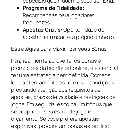
especiais que mudam a cada semana.
Programa de Fidelidade:
Recompensas para jogadores
frequentes.
Apostas Grátis:
Oportunidade de
apostar sem usar seu próprio dinheiro.
Estratégias para Maximizar seus Bônus
Para realmente aproveitar os bônus e
promoções da highflybet online, é essencial
ter uma estratégia bem definida. Comece
lendo atentamente os termos e condições,
prestando atenção aos requisitos de
apostas, prazos de validade e restrições de
jogos. Em seguida, escolha um bônus que
se adapte ao seu estilo de jogo e
orçamento. Se você prefere apostas
esportivas, procure um bônus específico