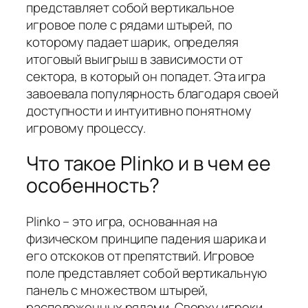
представляет собой вертикальное
игровое поле с рядами штырей, по
которому падает шарик, определяя
итоговый выигрыш в зависимости от
сектора, в который он попадет. Эта игра
завоевала популярность благодаря своей
доступности и интуитивно понятному
игровому процессу.
Что такое Plinko и в чем ее
особенность?
Plinko – это игра, основанная на
физическом принципе падения шарика и
его отскоков от препятствий. Игровое
поле представляет собой вертикальную
панель с множеством штырей,
расположенных рядами. Сверху игроки