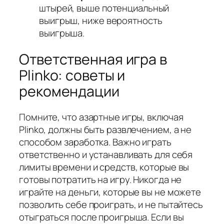
штырей, выше потенциальный
выигрыш, ниже вероятность
выигрыша.
Ответственная игра в
Plinko: советы и
рекомендации
Помните, что азартные игры, включая
Plinko, должны быть развлечением, а не
способом заработка. Важно играть
ответственно и устанавливать для себя
лимиты времени и средств, которые вы
готовы потратить на игру. Никогда не
играйте на деньги, которые вы не можете
позволить себе проиграть, и не пытайтесь
отыграться после проигрыша. Если вы