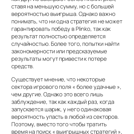
ставя на меньшую сумму, но с большей
вероятностью выигрыша. Однако важно
понимать, что ни одна стратегия не может
гарантировать победу в Plinko, так как
результат полностью определяется
случайностью. Более того, попытки найти
закономерности или предсказуемые
результаты могут привести к потере
средств.
Существует мнение, что некоторые
сектора игрового поля « более удачные »,
чем другие. Однако это всего лишь
заблуждение, так как каждый раз, когда
запускается шарик, у него одинаковая
вероятность упасть в любой из секторов.
Поэтому, вместо того чтобы тратить
время на поиск « выигрышных стратегий »,