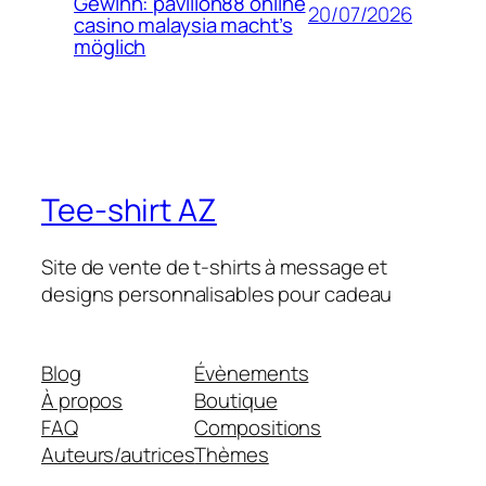
Gewinn: pavilion88 online
20/07/2026
casino malaysia macht’s
möglich
Tee-shirt AZ
Site de vente de t-shirts à message et
designs personnalisables pour cadeau
Blog
Évènements
À propos
Boutique
FAQ
Compositions
Auteurs/autrices
Thèmes