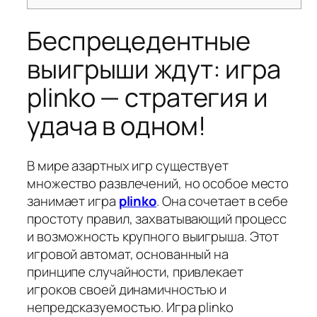
Беспрецедентные
выигрыши ждут: игра
plinko — стратегия и
удача в одном!
В мире азартных игр существует
множество развлечений, но особое место
занимает игра
plinko
. Она сочетает в себе
простоту правил, захватывающий процесс
и возможность крупного выигрыша. Этот
игровой автомат, основанный на
принципе случайности, привлекает
игроков своей динамичностью и
непредсказуемостью. Игра plinko