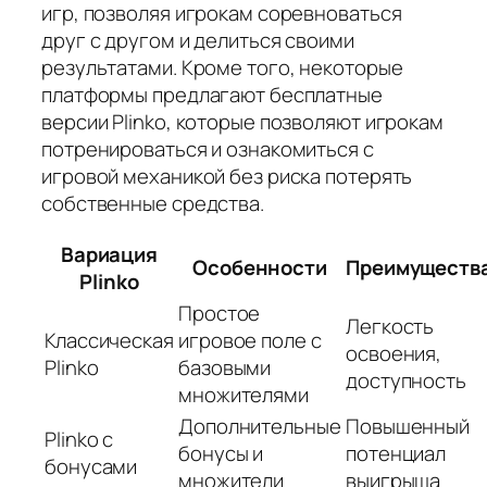
игр, позволяя игрокам соревноваться
друг с другом и делиться своими
результатами. Кроме того, некоторые
платформы предлагают бесплатные
версии Plinko, которые позволяют игрокам
потренироваться и ознакомиться с
игровой механикой без риска потерять
собственные средства.
Вариация
Особенности
Преимуществ
Plinko
Простое
Легкость
Классическая
игровое поле с
освоения,
Plinko
базовыми
доступность
множителями
Дополнительные
Повышенный
Plinko с
бонусы и
потенциал
бонусами
множители
выигрыша