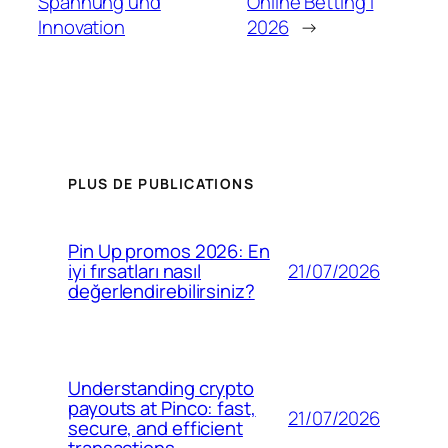
Spannung und
Online Betting i
Innovation
2026
→
PLUS DE PUBLICATIONS
Pin Up promos 2026: En
21/07/2026
iyi fırsatları nasıl
değerlendirebilirsiniz?
Understanding crypto
payouts at Pinco: fast,
21/07/2026
secure, and efficient