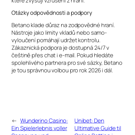
které zvyšují vzrušení z hraní.
Otázky odpovědnosti a podpory
Betano klade důraz na zodpovědné hraní.
Nástroje jako limity vkladů nebo samo-
vyloučení pomáhají udržet kontrolu.
Zákaznická podpora je dostupná 24/7 v
češtině přes chat i e-mail. Pokud hledáte
spolehlivého partnera pro své sázky, Betano
je tou správnou volbou pro rok 2026 i dál.
←
Wunderino Casino:
Unibet: Den
Ein Spielerlebnis voller
Ultimative Guide til