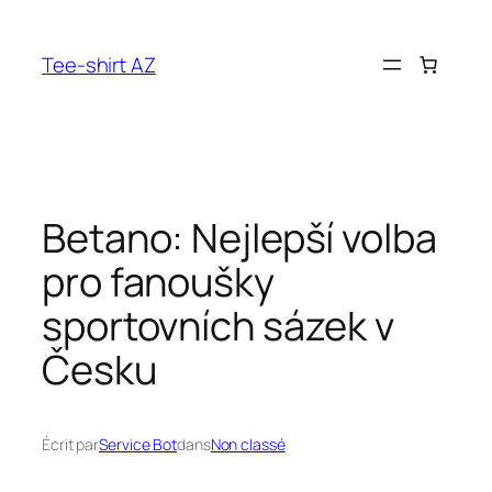
Aller
au
Tee-shirt AZ
contenu
Betano: Nejlepší volba
pro fanoušky
sportovních sázek v
Česku
Écrit par
Service Bot
dans
Non classé