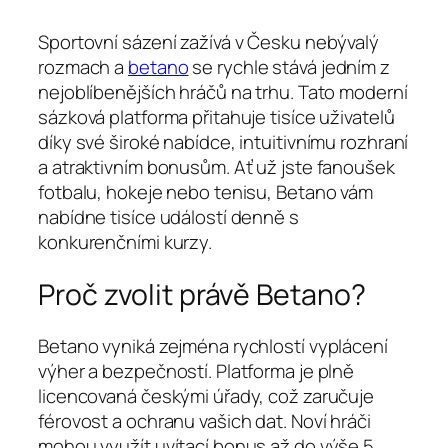
Sportovní sázení zažívá v Česku nebývalý
rozmach a
betano
se rychle stává jedním z
nejoblíbenějších hráčů na trhu. Tato moderní
sázková platforma přitahuje tisíce uživatelů
díky své široké nabídce, intuitivnímu rozhraní
a atraktivním bonusům. Ať už jste fanoušek
fotbalu, hokeje nebo tenisu, Betano vám
nabídne tisíce událostí denně s
konkurenčními kurzy.
Proč zvolit právě Betano?
Betano vyniká zejména rychlostí vyplácení
výher a bezpečností. Platforma je plně
licencovaná českými úřady, což zaručuje
férovost a ochranu vašich dat. Noví hráči
mohou využít uvítací bonus až do výše 5