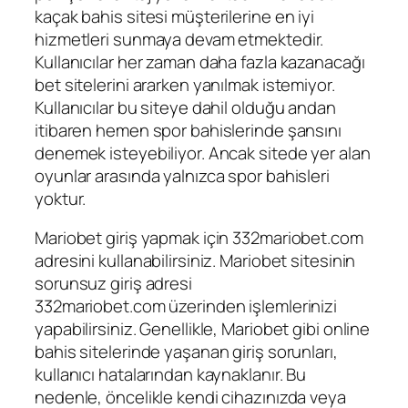
kaçak bahis sitesi müşterilerine en iyi
hizmetleri sunmaya devam etmektedir.
Kullanıcılar her zaman daha fazla kazanacağı
bet sitelerini ararken yanılmak istemiyor.
Kullanıcılar bu siteye dahil olduğu andan
itibaren hemen spor bahislerinde şansını
denemek isteyebiliyor. Ancak sitede yer alan
oyunlar arasında yalnızca spor bahisleri
yoktur.
Mariobet giriş yapmak için 332mariobet.com
adresini kullanabilirsiniz. Mariobet sitesinin
sorunsuz giriş adresi
332mariobet.com üzerinden işlemlerinizi
yapabilirsiniz. Genellikle, Mariobet gibi online
bahis sitelerinde yaşanan giriş sorunları,
kullanıcı hatalarından kaynaklanır. Bu
nedenle, öncelikle kendi cihazınızda veya