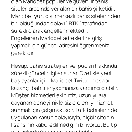
olan Mariobet popüler ve güvenilir bahis
siteleri arasında yer alan bir bahis şirketidir.
Mariobet yurt dışı merkezli bahis sitelerinden
biri olduğundan dolayı ” BTK ” tarafından
sürekli olarak engellenmektedir.
Engellenen Mariobet adreslerine giriş
yapmak için güncel adresini öğrenmeniz
gereklidir.
Hesap, bahis stratejileri ve ipuçları hakkında
sürekli güncel bilgiler sunar. Özellikle yeni
başlayanlar için, Mariobet Twitter hesabı
kazançlı bahisler yapmanıza yardımcı olabilir.
Müşteri hizmetleri ekibimiz, uzun yıllara
dayanan deneyimiyle sizlere en iyi hizmeti
sunmak için çalışmaktadır. Türk bahislerinde
uygulanan kanun dolayısıyla, hiçbir sitenin
lisansının kabul edilmediğini biliyoruz. Bu tip
durumlarda üyelerine hiçbir bahis