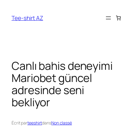
Aller
au
Tee-shirt AZ
contenu
Canlı bahis deneyimi
Mariobet güncel
adresinde seni
bekliyor
Écrit par
teeshirt
dans
Non classé