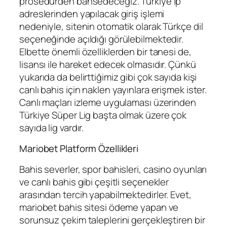
prosedürden bahsedeceğiz. Türkiye ip
adreslerinden yapılacak giriş işlemi
nedeniyle, sitenin otomatik olarak Türkçe dil
seçeneğinde açıldığı görülebilmektedir.
Elbette önemli özelliklerden bir tanesi de,
lisansı ile hareket edecek olmasıdır. Çünkü
yukarıda da belirttiğimiz gibi çok sayıda kişi
canlı bahis için naklen yayınlara erişmek ister.
Canlı maçları izleme uygulaması üzerinden
Türkiye Süper Lig başta olmak üzere çok
sayıda lig vardır.
Mariobet Platform Özellikleri
Bahis severler, spor bahisleri, casino oyunları
ve canlı bahis gibi çeşitli seçenekler
arasından tercih yapabilmektedirler. Evet,
mariobet bahis sitesi ödeme yapan ve
sorunsuz çekim taleplerini gerçekleştiren bir