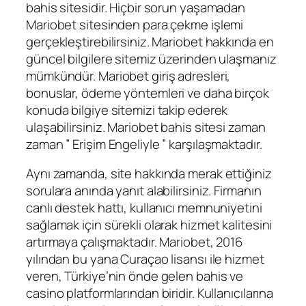
bahis sitesidir. Hiçbir sorun yaşamadan
Mariobet sitesinden para çekme işlemi
gerçekleştirebilirsiniz. Mariobet hakkında en
güncel bilgilere sitemiz üzerinden ulaşmanız
mümkündür. Mariobet giriş adresleri,
bonuslar, ödeme yöntemleri ve daha birçok
konuda bilgiye sitemizi takip ederek
ulaşabilirsiniz. Mariobet bahis sitesi zaman
zaman ” Erişim Engeliyle ” karşılaşmaktadır.
Aynı zamanda, site hakkında merak ettiğiniz
sorulara anında yanıt alabilirsiniz. Firmanın
canlı destek hattı, kullanıcı memnuniyetini
sağlamak için sürekli olarak hizmet kalitesini
artırmaya çalışmaktadır. Mariobet, 2016
yılından bu yana Curaçao lisansı ile hizmet
veren, Türkiye’nin önde gelen bahis ve
casino platformlarından biridir. Kullanıcılarına