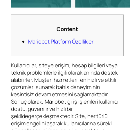
Content
Mariobet Platform Özellikleri
Kullanıcılar, siteye erişim, hesap bilgileri veya
teknik problemlerle ilgili olarak anında destek
alabilirler. Müşteri hizmetleri, en hızlı ve etkili
çözümleri sunarak bahis deneyiminin
kesintisiz devam etmesini sağlamaktadır.
Sonuç olarak, Mariobet giriş işlemleri kullanıcı
dostu, güvenilir ve hızlı bir
şekildegerçekleşmektedir. Site, her türlü
erişim engelini aşarak kullanıcılarına sürekli