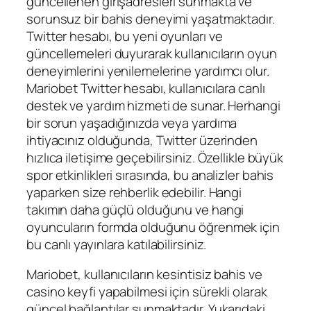
güncellenen girişadresleri sunmakta ve
sorunsuz bir bahis deneyimi yaşatmaktadır.
Twitter hesabı, bu yeni oyunları ve
güncellemeleri duyurarak kullanıcıların oyun
deneyimlerini yenilemelerine yardımcı olur.
Mariobet Twitter hesabı, kullanıcılara canlı
destek ve yardım hizmeti de sunar. Herhangi
bir sorun yaşadığınızda veya yardıma
ihtiyacınız olduğunda, Twitter üzerinden
hızlıca iletişime geçebilirsiniz. Özellikle büyük
spor etkinlikleri sırasında, bu analizler bahis
yaparken size rehberlik edebilir. Hangi
takımın daha güçlü olduğunu ve hangi
oyuncuların formda olduğunu öğrenmek için
bu canlı yayınlara katılabilirsiniz.
Mariobet, kullanıcıların kesintisiz bahis ve
casino keyfi yapabilmesi için sürekli olarak
güncel bağlantılar sunmaktadır. Yukarıdaki