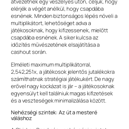
átvezetnek egy veszélyes úton, céljuk, hogy
elérjék a végét anélkül, hogy csapdába
esnének. Minden biztonságos lépés növeli a
multiplikátort, lehetőséget adva a
játékosoknak, hogy kifizessenek, mielőtt
csapdába esnének. A siker kulcsa az
időzítés művészetének elsajátítása a
cashout során.
Elméleti maximum multiplikátorral,
2,542,251x, a játékosok jelentős jutalékokra
számíthatnak stratégiai játékukért. De nagy
erővel nagy kockázat is jár – a játékosoknak
egyensúlyt kell találniuk magas kifizetések
és a veszteségek minimalizálása között.
Nehézségi szintek: Az út a mesteré
váláshoz