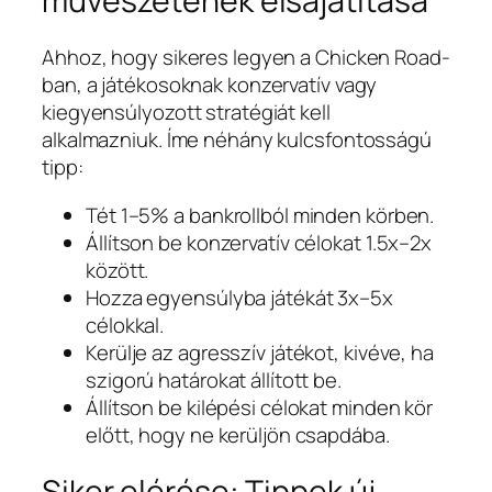
művészetének elsajátítása
Ahhoz, hogy sikeres legyen a Chicken Road-
ban, a játékosoknak konzervatív vagy
kiegyensúlyozott stratégiát kell
alkalmazniuk. Íme néhány kulcsfontosságú
tipp:
Tét 1–5% a bankrollból minden körben.
Állítson be konzervatív célokat 1.5x–2x
között.
Hozza egyensúlyba játékát 3x–5x
célokkal.
Kerülje az agresszív játékot, kivéve, ha
szigorú határokat állított be.
Állítson be kilépési célokat minden kör
előtt, hogy ne kerüljön csapdába.
Siker elérése: Tippek új