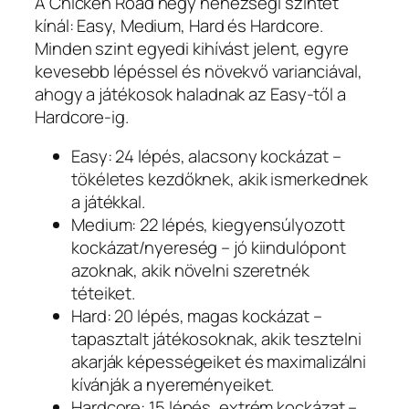
A Chicken Road négy nehézségi szintet
kínál: Easy, Medium, Hard és Hardcore.
Minden szint egyedi kihívást jelent, egyre
kevesebb lépéssel és növekvő varianciával,
ahogy a játékosok haladnak az Easy-től a
Hardcore-ig.
Easy: 24 lépés, alacsony kockázat –
tökéletes kezdőknek, akik ismerkednek
a játékkal.
Medium: 22 lépés, kiegyensúlyozott
kockázat/nyereség – jó kiindulópont
azoknak, akik növelni szeretnék
téteiket.
Hard: 20 lépés, magas kockázat –
tapasztalt játékosoknak, akik tesztelni
akarják képességeiket és maximalizálni
kívánják a nyereményeiket.
Hardcore: 15 lépés, extrém kockázat –