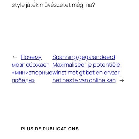
style játék művészetét még ma?
←
Почему
Spanning gegarandeerd
мозг обожает
Maximaliseer je potentiële
«миниатюрные
winst met gt bet en ervaar
победы»
het beste van online kan
→
PLUS DE PUBLICATIONS