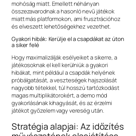
mohóság miatt. Emellett néhányan
összezavarodnak a hasonló nevű játékok
miatt más platformokon, ami frusztrációhoz
és elveszett lehetőségekhez vezethet.
Gyakori hibák: Kerülje el a csapdákat az úton
a siker felé
Hogy maximalizálják esélyeiket a sikerre, a
játékosoknak el kell kerülniük a gyakori
hibákat, mint például a csapdák helyének
próbálgatását, a veszteségek hajszolását
nagyobb tétekkel, túl hosszú tartózkodást
magas multiplikátorokért, a demo mód
gyakorlásának kihagyását, és az érzelmi
játékot győzelem vagy vereség után.
Stratégia alapjai: Az időzítés