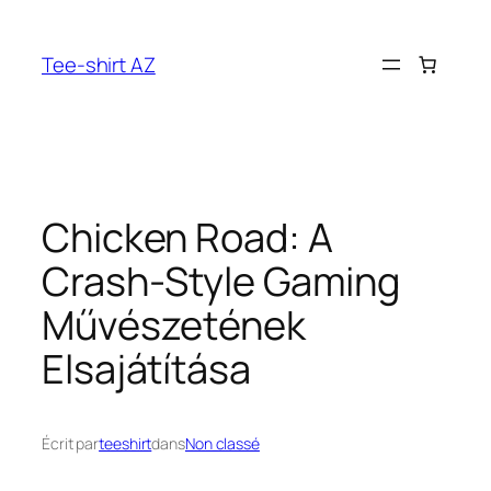
Aller
au
Tee-shirt AZ
contenu
Chicken Road: A
Crash-Style Gaming
Művészetének
Elsajátítása
Écrit par
teeshirt
dans
Non classé