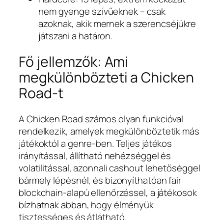
nem gyenge szívűeknek – csak
azoknak, akik mernek a szerencséjükre
játszani a határon.
Fő jellemzők: Ami
megkülönbözteti a Chicken
Road-t
A Chicken Road számos olyan funkcióval
rendelkezik, amelyek megkülönböztetik más
játékoktól a genre-ben. Teljes játékos
irányítással, állítható nehézséggel és
volatilitással, azonnali cashout lehetőséggel
bármely lépésnél, és bizonyíthatóan fair
blockchain-alapú ellenőrzéssel, a játékosok
bízhatnak abban, hogy élményük
tisztességes és átlátható.