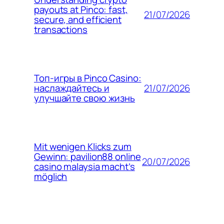
payouts at Pinco: fast,
21/07/2026
secure, and efficient
transactions
Топ-игры в Pinco Casino:
21/07/2026
наслаждайтесь и
улучшайте свою жизнь
Mit wenigen Klicks zum
Gewinn: pavilion88 online
20/07/2026
casino malaysia macht’s
möglich