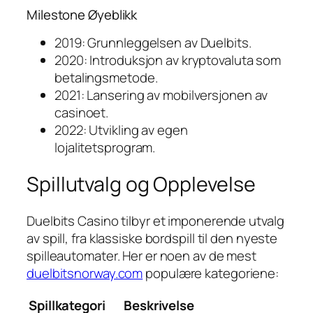
Milestone Øyeblikk
2019: Grunnleggelsen av Duelbits.
2020: Introduksjon av kryptovaluta som
betalingsmetode.
2021: Lansering av mobilversjonen av
casinoet.
2022: Utvikling av egen
lojalitetsprogram.
Spillutvalg og Opplevelse
Duelbits Casino tilbyr et imponerende utvalg
av spill, fra klassiske bordspill til den nyeste
spilleautomater. Her er noen av de mest
duelbitsnorway.com
populære kategoriene:
Spillkategori
Beskrivelse