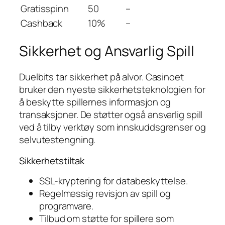
Gratisspinn
50
–
Cashback
10%
–
Sikkerhet og Ansvarlig Spill
Duelbits tar sikkerhet på alvor. Casinoet
bruker den nyeste sikkerhetsteknologien for
å beskytte spillernes informasjon og
transaksjoner. De støtter også ansvarlig spill
ved å tilby verktøy som innskuddsgrenser og
selvutestengning.
Sikkerhetstiltak
SSL-kryptering for databeskyttelse.
Regelmessig revisjon av spill og
programvare.
Tilbud om støtte for spillere som