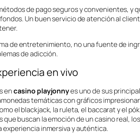
métodos de pago seguros y convenientes, y qu
 fondos. Un buen servicio de atención al clien
tener.
rma de entretenimiento, no una fuente de ing
blemas de adicción.
xperiencia en vivo
es en
casino playjonny
es uno de sus principa
agamonedas temáticas con gráficos impresionan
mo el blackjack, la ruleta, el baccarat y el p
s que buscan la emoción de un casino real, lo
 experiencia inmersiva y auténtica.