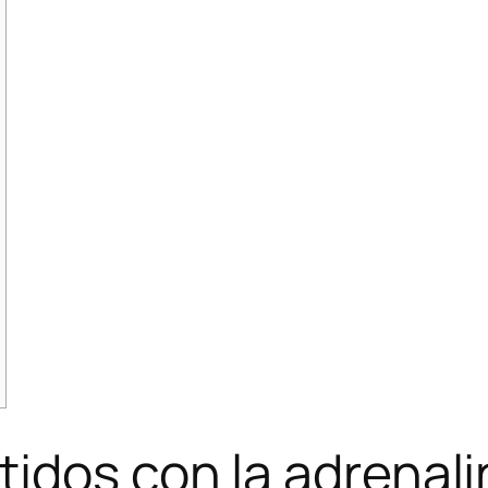
idos con la adrenali