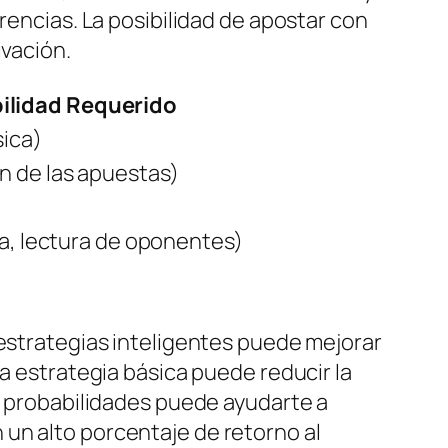
rencias. La posibilidad de apostar con
ivación.
bilidad Requerido
sica)
 de las apuestas)
ia, lectura de oponentes)
 estrategias inteligentes puede mejorar
la estrategia básica puede reducir la
us probabilidades puede ayudarte a
un alto porcentaje de retorno al