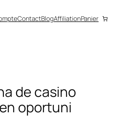
ompte
Contact
Blog
Affiliation
Panier
na de casino
 en oportuni