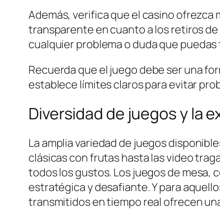
Además, verifica que el casino ofrezca 
transparente en cuanto a los retiros de
cualquier problema o duda que puedas 
Recuerda que el juego debe ser una fo
establece límites claros para evitar pro
Diversidad de juegos y la e
La amplia variedad de juegos disponibl
clásicas con frutas hasta las video tr
todos los gustos. Los juegos de mesa, co
estratégica y desafiante. Y para aquello
transmitidos en tiempo real ofrecen una