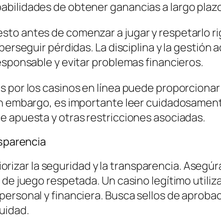
bilidades de obtener ganancias a largo plazo
sto antes de comenzar a jugar y respetarlo 
perseguir pérdidas. La disciplina y la gestión
esponsable y evitar problemas financieros.
 por los casinos en línea puede proporcionar 
in embargo, es importante leer cuidadosament
e apuesta y otras restricciones asociadas.
nsparencia
 priorizar la seguridad y la transparencia. Ase
 de juego respetada. Un casino legítimo utiliz
personal y financiera. Busca sellos de aprob
uidad.