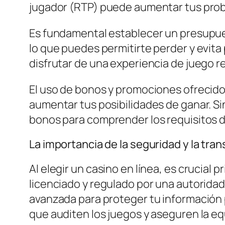
jugador (RTP) puede aumentar tus proba
Es fundamental establecer un presupue
lo que puedes permitirte perder y evita 
disfrutar de una experiencia de juego r
El uso de bonos y promociones ofrecidos
aumentar tus posibilidades de ganar. S
bonos para comprender los requisitos d
La importancia de la seguridad y la tra
Al elegir un casino en línea, es crucial
licenciado y regulado por una autoridad
avanzada para proteger tu información 
que auditen los juegos y aseguren la eq