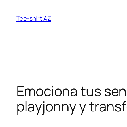
Aller
au
Tee-shirt AZ
contenu
Emociona tus sent
playjonny y trans