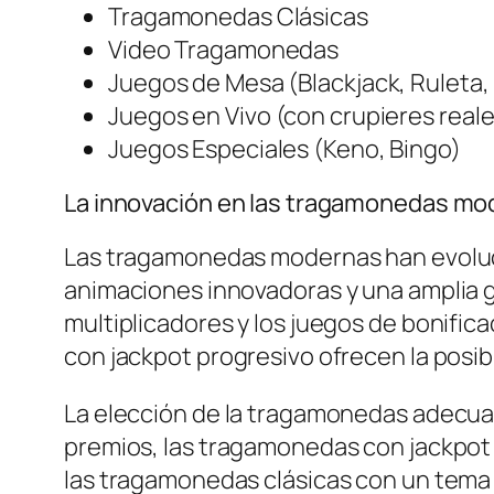
Tragamonedas Clásicas
Video Tragamonedas
Juegos de Mesa (Blackjack, Ruleta,
Juegos en Vivo (con crupieres reale
Juegos Especiales (Keno, Bingo)
La innovación en las tragamonedas mo
Las tragamonedas modernas han evoluci
animaciones innovadoras y una amplia gam
multiplicadores y los juegos de bonifi
con jackpot progresivo ofrecen la posi
La elección de la tragamonedas adecuad
premios, las tragamonedas con jackpot 
las tragamonedas clásicas con un tema