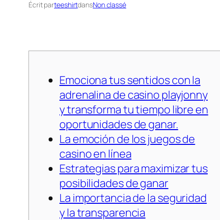
Écrit par
teeshirt
dans
Non classé
Emociona tus sentidos con la
adrenalina de casino playjonny
y transforma tu tiempo libre en
oportunidades de ganar.
La emoción de los juegos de
casino en línea
Estrategias para maximizar tus
posibilidades de ganar
La importancia de la seguridad
y la transparencia