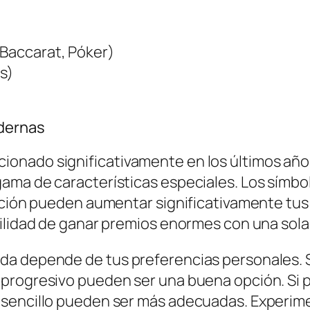
 Baccarat, Póker)
s)
dernas
onado significativamente en los últimos años
a de características especiales. Los símbolos 
cación pueden aumentar significativamente t
bilidad de ganar premios enormes con una sola
a depende de tus preferencias personales. Si
progresivo pueden ser una buena opción. Si p
 sencillo pueden ser más adecuadas. Experim