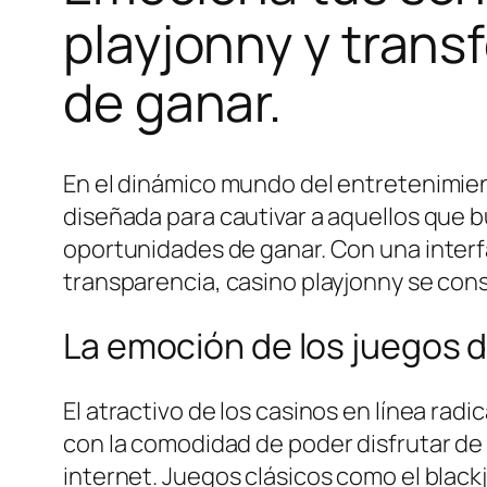
playjonny y trans
de ganar.
En el dinámico mundo del entretenimien
diseñada para cautivar a aquellos que b
oportunidades de ganar. Con una interfa
transparencia, casino playjonny se cons
La emoción de los juegos d
El atractivo de los casinos en línea rad
con la comodidad de poder disfrutar de 
internet. Juegos clásicos como el black