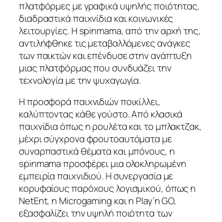
πλατφόρμες με γραφικά υψηλής ποιότητας,
διαδραστικά παιχνίδια και κοινωνικές
λειτουργίες. Η spinmama, από την αρχή της,
αντιλήφθηκε τις μεταβαλλόμενες ανάγκες
των παικτών και επένδυσε στην ανάπτυξη
μιας πλατφόρμας που συνδυάζει την
τεχνολογία με την ψυχαγωγία.
Η προσφορά παιχνιδιών ποικίλλει,
καλύπτοντας κάθε γούστο. Από κλασικά
παιχνίδια όπως η ρουλέτα και το μπλακτζακ,
μέχρι σύγχρονα φρουτοαυτόματα με
συναρπαστικά θέματα και μπόνους, η
spinmama προσφέρει μια ολοκληρωμένη
εμπειρία παιχνιδιού. Η συνεργασία με
κορυφαίους παρόχους λογισμικού, όπως η
NetEnt, η Microgaming και η Play’n GO,
εξασφαλίζει την υψηλή ποιότητα των