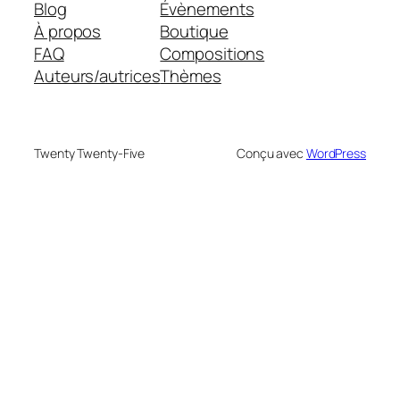
Blog
Évènements
À propos
Boutique
FAQ
Compositions
Auteurs/autrices
Thèmes
Twenty Twenty-Five
Conçu avec
WordPress