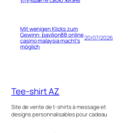
улучшайте свою жизнь
Mit wenigen Klicks zum
Gewinn: pavilion88 online
20/07/2026
casino malaysia macht’s
möglich
Tee-shirt AZ
Site de vente de t-shirts à message et
designs personnalisables pour cadeau