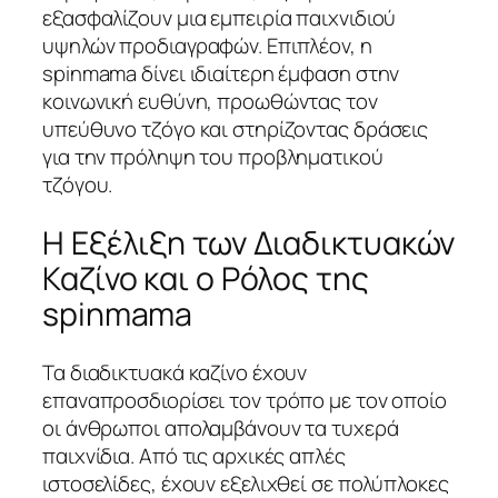
εξασφαλίζουν μια εμπειρία παιχνιδιού
υψηλών προδιαγραφών. Επιπλέον, η
spinmama δίνει ιδιαίτερη έμφαση στην
κοινωνική ευθύνη, προωθώντας τον
υπεύθυνο τζόγο και στηρίζοντας δράσεις
για την πρόληψη του προβληματικού
τζόγου.
Η Εξέλιξη των Διαδικτυακών
Καζίνο και ο Ρόλος της
spinmama
Τα διαδικτυακά καζίνο έχουν
επαναπροσδιορίσει τον τρόπο με τον οποίο
οι άνθρωποι απολαμβάνουν τα τυχερά
παιχνίδια. Από τις αρχικές απλές
ιστοσελίδες, έχουν εξελιχθεί σε πολύπλοκες