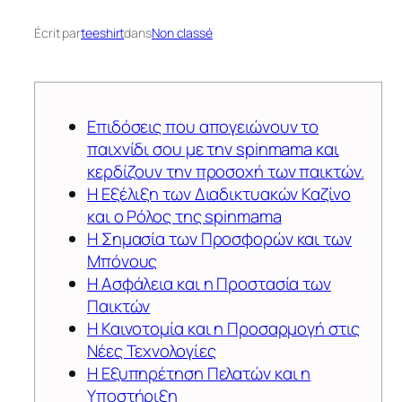
Écrit par
teeshirt
dans
Non classé
Επιδόσεις που απογειώνουν το
παιχνίδι σου με την spinmama και
κερδίζουν την προσοχή των παικτών.
Η Εξέλιξη των Διαδικτυακών Καζίνο
και ο Ρόλος της spinmama
Η Σημασία των Προσφορών και των
Μπόνους
Η Ασφάλεια και η Προστασία των
Παικτών
Η Καινοτομία και η Προσαρμογή στις
Νέες Τεχνολογίες
Η Εξυπηρέτηση Πελατών και η
Υποστήριξη