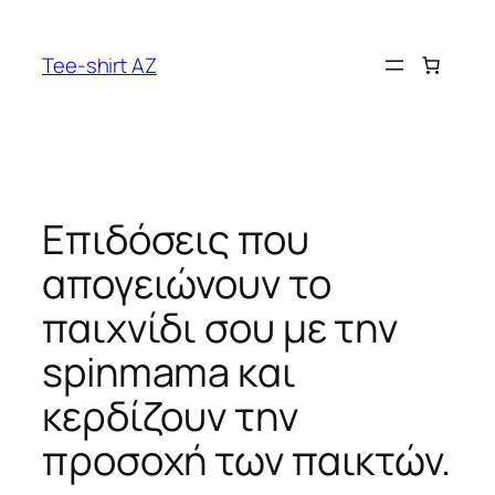
Aller
au
Tee-shirt AZ
contenu
Επιδόσεις που
απογειώνουν το
παιχνίδι σου με την
spinmama και
κερδίζουν την
προσοχή των παικτών.