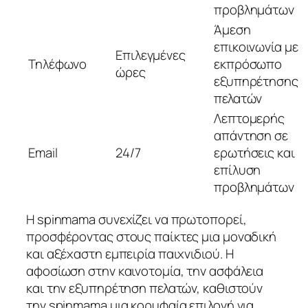
προβλημάτων
Άμεση
επικοινωνία με
Επιλεγμένες
Τηλέφωνο
εκπρόσωπο
ώρες
εξυπηρέτησης
πελατών
Λεπτομερής
απάντηση σε
Email
24/7
ερωτήσεις και
επίλυση
προβλημάτων
Η spinmama συνεχίζει να πρωτοπορεί,
προσφέροντας στους παίκτες μια μοναδική
και αξέχαστη εμπειρία παιχνιδιού. Η
αφοσίωση στην καινοτομία, την ασφάλεια
και την εξυπηρέτηση πελατών, καθιστούν
την spinmama μια κορυφαία επιλογή για