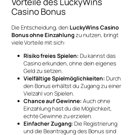
Vorteile des LuckyWins
Casino Bonus
Die Entscheidung, den
LuckyWins Casino
Bonus ohne Einzahlung
zu nutzen, bringt
viele Vorteile mit sich:
Risiko freies Spielen:
Du kannst das
Casino erkunden, ohne dein eigenes
Geld zu setzen.
Vielfältige Spielmöglichkeiten:
Durch
den Bonus erhältst du Zugang zu einer
Vielzahl von Spielen.
Chance auf Gewinne:
Auch ohne
Einzahlung hast du die Möglichkeit,
echte Gewinne zu erzielen.
Einfacher Zugang:
Die Registrierung
und die Beantragung des Bonus sind