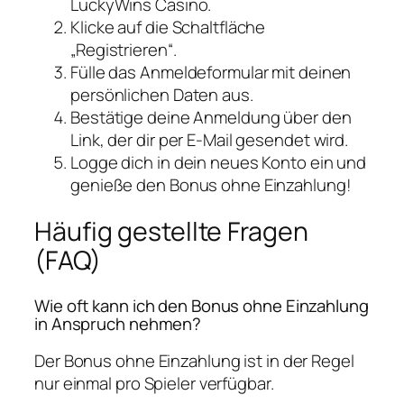
LuckyWins Casino.
Klicke auf die Schaltfläche
„Registrieren“.
Fülle das Anmeldeformular mit deinen
persönlichen Daten aus.
Bestätige deine Anmeldung über den
Link, der dir per E-Mail gesendet wird.
Logge dich in dein neues Konto ein und
genieße den Bonus ohne Einzahlung!
Häufig gestellte Fragen
(FAQ)
Wie oft kann ich den Bonus ohne Einzahlung
in Anspruch nehmen?
Der Bonus ohne Einzahlung ist in der Regel
nur einmal pro Spieler verfügbar.