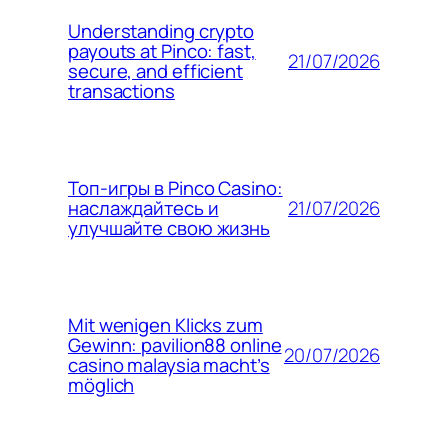
Understanding crypto
payouts at Pinco: fast,
21/07/2026
secure, and efficient
transactions
Топ-игры в Pinco Casino:
21/07/2026
наслаждайтесь и
улучшайте свою жизнь
Mit wenigen Klicks zum
Gewinn: pavilion88 online
20/07/2026
casino malaysia macht’s
möglich