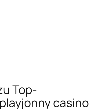
zu Top-
 playjonny casino