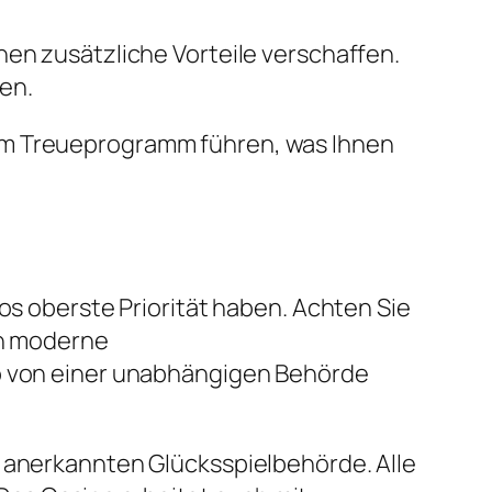
nen zusätzliche Vorteile verschaffen.
en.
 im Treueprogramm führen, was Ihnen
os oberste Priorität haben. Achten Sie
ch moderne
no von einer unabhängigen Behörde
r anerkannten Glücksspielbehörde. Alle