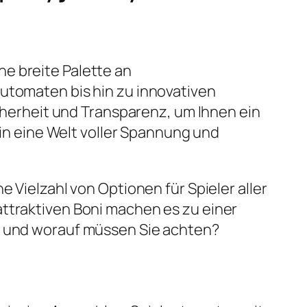
ne breite Palette an
automaten bis hin zu innovativen
icherheit und Transparenz, um Ihnen ein
 in eine Welt voller Spannung und
 Vielzahl von Optionen für Spieler aller
attraktiven Boni machen es zu einer
us und worauf müssen Sie achten?