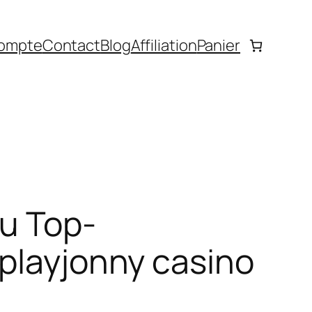
ompte
Contact
Blog
Affiliation
Panier
u Top-
 playjonny casino