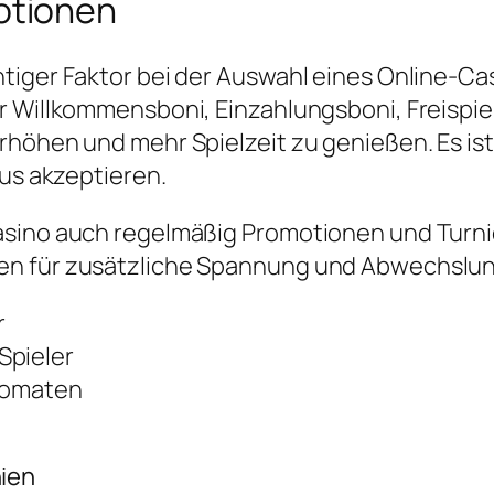
otionen
tiger Faktor bei der Auswahl eines Online-Ca
er Willkommensboni, Einzahlungsboni, Freispi
rhöhen und mehr Spielzeit zu genießen. Es i
nus akzeptieren.
sino auch regelmäßig Promotionen und Turnie
en für zusätzliche Spannung und Abwechslun
r
Spieler
utomaten
ien