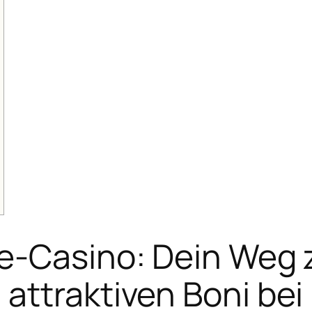
ne-Casino: Dein Weg 
attraktiven Boni bei