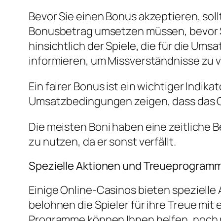
Bevor Sie einen Bonus akzeptieren, sol
Bonusbetrag umsetzen müssen, bevor S
hinsichtlich der Spiele, die für die Ums
informieren, um Missverständnisse zu 
Ein fairer Bonus ist ein wichtiger Indi
Umsatzbedingungen zeigen, dass das Ca
Die meisten Boni haben eine zeitliche
zu nutzen, da er sonst verfällt.
Spezielle Aktionen und Treueprogram
Einige Online-Casinos bieten speziell
belohnen die Spieler für ihre Treue mi
Programme können Ihnen helfen, noch m