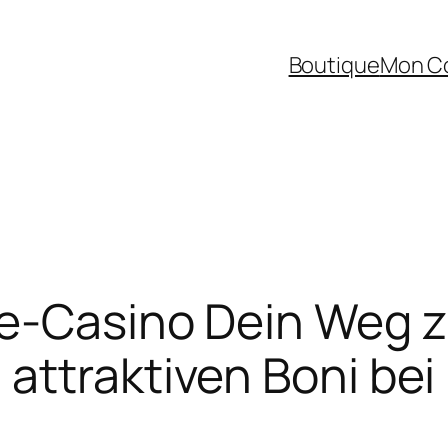
Boutique
Mon C
ne-Casino Dein Weg z
attraktiven Boni bei