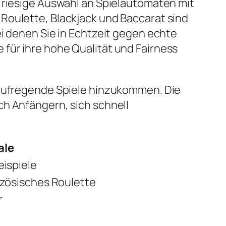
e riesige Auswahl an Spielautomaten mit
Roulette, Blackjack und Baccarat sind
ei denen Sie in Echtzeit gegen echte
für ihre hohe Qualität und Fairness
d aufregende Spiele hinzukommen. Die
ch Anfängern, sich schnell
ale
ispiele
nzösisches Roulette
r