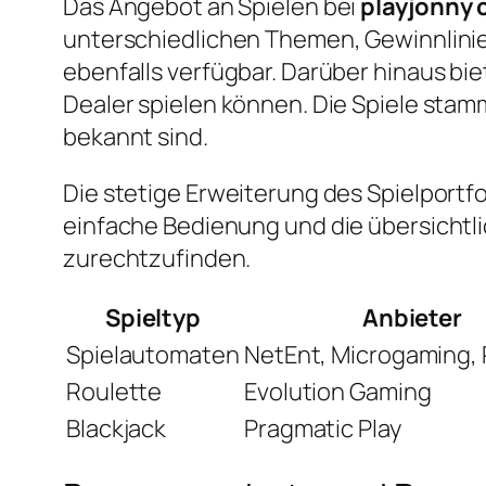
Das Angebot an Spielen bei
playjonny 
unterschiedlichen Themen, Gewinnlinien
ebenfalls verfügbar. Darüber hinaus bie
Dealer spielen können. Die Spiele stam
bekannt sind.
Die stetige Erweiterung des Spielportf
einfache Bedienung und die übersichtli
zurechtzufinden.
Spieltyp
Anbieter
Spielautomaten
NetEnt, Microgaming, 
Roulette
Evolution Gaming
Blackjack
Pragmatic Play