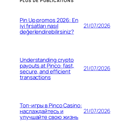
PLUS DE PUBLICATIONS
Pin Up promos 2026: En
21/07/2026
iyi fırsatları nasıl
değerlendirebilirsiniz?
Understanding crypto
payouts at Pinco: fast,
21/07/2026
secure, and efficient
transactions
Топ-игры в Pinco Casino:
21/07/2026
наслаждайтесь и
улучшайте свою жизнь