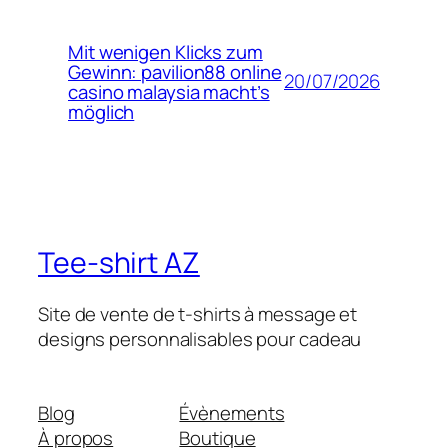
Mit wenigen Klicks zum
Gewinn: pavilion88 online
20/07/2026
casino malaysia macht’s
möglich
Tee-shirt AZ
Site de vente de t-shirts à message et
designs personnalisables pour cadeau
Blog
Évènements
À propos
Boutique