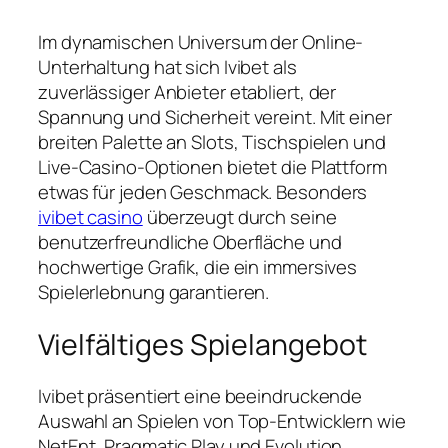
Im dynamischen Universum der Online-
Unterhaltung hat sich Ivibet als
zuverlässiger Anbieter etabliert, der
Spannung und Sicherheit vereint. Mit einer
breiten Palette an Slots, Tischspielen und
Live-Casino-Optionen bietet die Plattform
etwas für jeden Geschmack. Besonders
ivibet casino
überzeugt durch seine
benutzerfreundliche Oberfläche und
hochwertige Grafik, die ein immersives
Spielerlebnung garantieren.
Vielfältiges Spielangebot
Ivibet präsentiert eine beeindruckende
Auswahl an Spielen von Top-Entwicklern wie
NetEnt, Pragmatic Play und Evolution