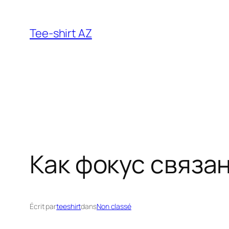
Aller
au
Tee-shirt AZ
contenu
Как фокус связа
Écrit par
teeshirt
dans
Non classé