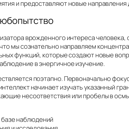
ятия и предоставляют новые направления 
любопытство
лизатора врожденного интереса человека, 
 что мы сознательно направляем концентр
ьных функций, которые создают новые воп
аблюдение в энергичное изучение.
ствляется поэтапно. Первоначально фокус
интеллект начинает изучать указанный гра
кающие несоответствия или пробелы в ос
 базе наблюдений
ния и исследования