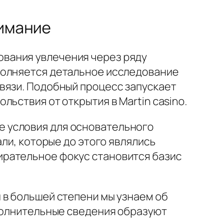
нимание
вания увлечения через ряду
полняется детальное исследование
вязи. Подобный процесс запускает
ьствия от открытия в Martin casino.
 условия для основательного
али, которые до этого являлись
ирательное фокус становится базис
 в большей степени мы узнаем об
ополнительные сведения образуют