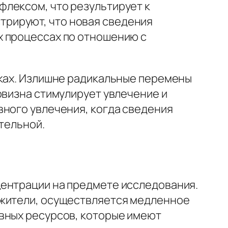
флексом, что результирует к
рируют, что новая сведения
х процессах по отношению с
мках. Излишне радикальные перемены
овизна стимулирует увлечение и
вного увлечения, когда сведения
тельной.
центрации на предмете исследования.
ажители, осуществляется медленное
вных ресурсов, которые имеют