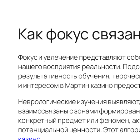
Как фокус связа
Фокус и увлечение представляют со
нашего восприятия реальности. Подо
результативность обучения, творчес
и интересом в Мартин казино предос
Неврологические изучения выявляют,
взаимосвязаны с зонами формировани
конкретный предмет или феномен, ак
потенциальной ценности. Этот алгор
казино
.