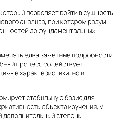
который позволяет войти в сущность
евого анализа, при котором разум
бенностей до фундаментальных
замечать едва заметные подробности
обный процесс содействует
имые характеристики, но и
рмирует стабильную базис для
ариативность объекта изучения, у
й дополнительный степень