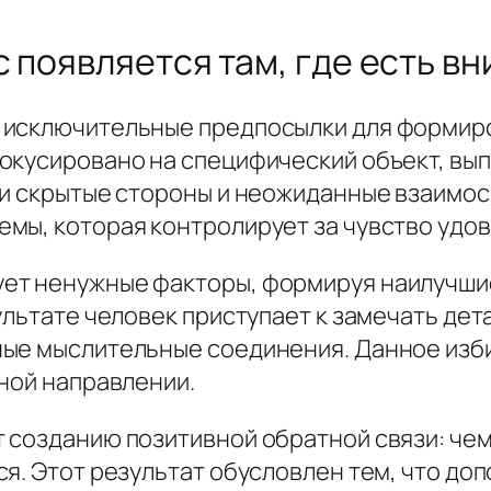
 появляется там, где есть в
 исключительные предпосылки для формиро
окусировано на специфический объект, вы
ти скрытые стороны и неожиданные взаимос
ы, которая контролирует за чувство удовол
ет ненужные факторы, формируя наилучшие
ультате человек приступает к замечать дет
ные мыслительные соединения. Данное изб
ной направлении.
 созданию позитивной обратной связи: чем
ся. Этот результат обусловлен тем, что д