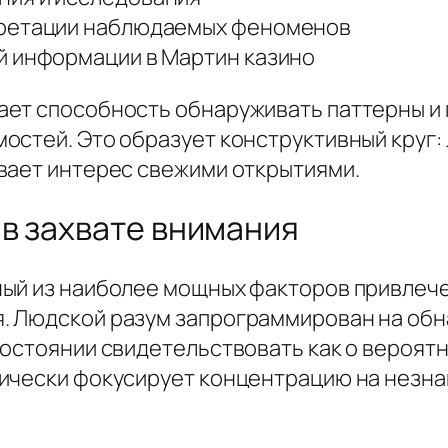
претации наблюдаемых феноменов
й информации в Мартин казино
ет способность обнаруживать паттерны и п
остей. Это образует конструктивный круг:
вает интерес свежими открытиями.
в захвате внимания
ый из наиболее мощных факторов привлече
. Людской разум запрограммирован на об
остоянии свидетельствовать как о вероятны
тически фокусирует концентрацию на незн