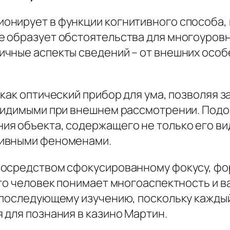
нирует в функции когнитивного способа, 
 образует обстоятельства для многоуровн
ичные аспекты сведений – от внешних осо
 как оптический прибор для ума, позволяя 
евидимыми при внешнем рассмотрении. Под
я объекта, содержащего не только его вид
тивными феноменами.
посредством сфокусированному фокусу, фо
то человек понимает многоаспектность и в
 последующему изучению, поскольку кажды
 для познания в казино Мартин.