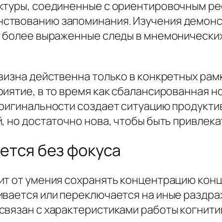
ктуры, соединенные с ориентировочным ре
ствованию запоминания. Изучения демонст
т более выраженные следы в мнемонически
овизна действенна только в конкретных ра
иятие, в то время как сбалансированная н
оригинальности создает ситуацию продукти
, но достаточно нова, чтобы быть привлека
ется без фокуса
ит от умения сохранять концентрацию кон
ивается или переключается на иные раздр
связан с характеристиками работы когнити