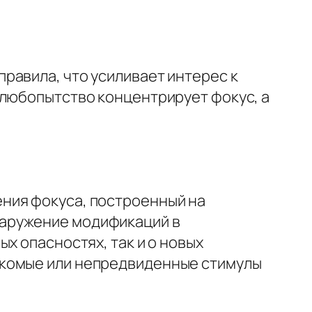
равила, что усиливает интерес к
 любопытство концентрирует фокус, а
ния фокуса, построенный на
наружение модификаций в
х опасностях, так и о новых
акомые или непредвиденные стимулы