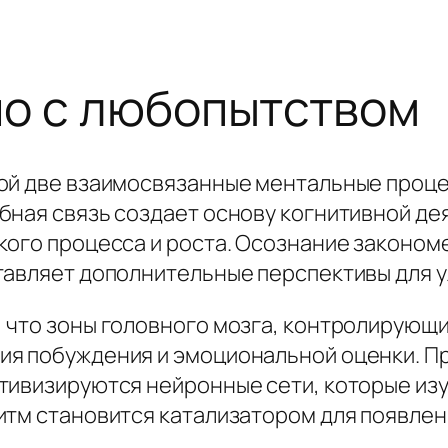
но с любопытством
бой две взаимосвязанные ментальные проц
бная связь создает основу когнитивной дея
кого процесса и роста. Осознание законо
тавляет дополнительные перспективы для 
 что зоны головного мозга, контролирующи
я побуждения и эмоциональной оценки. Пр
тивизируются нейронные сети, которые изу
итм становится катализатором для появлен