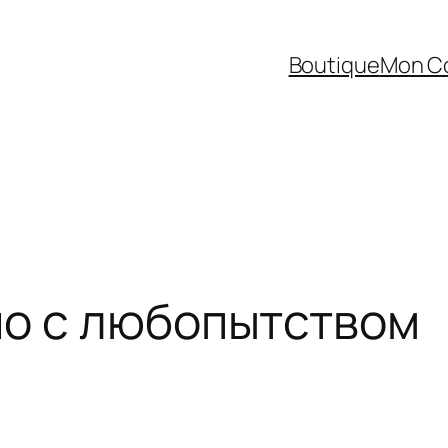
Boutique
Mon C
но с любопытством