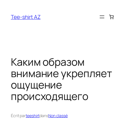
Aller
au
Tee-shirt AZ
contenu
Каким образом
внимание укрепляет
ощущение
происходящего
Écrit par
teeshirt
dans
Non classé