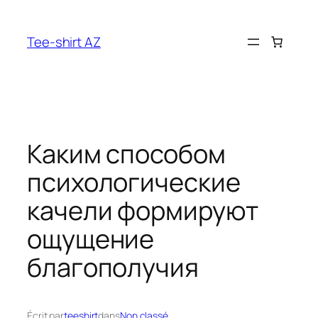
Aller
au
Tee-shirt AZ
contenu
Каким способом
психологические
качели формируют
ощущение
благополучия
Écrit par
teeshirt
dans
Non classé