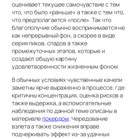
оценивает текущее самочувствие с тем
что, что было «раньше» а также с тем что,
что предполагается «после». Так что
благополучие обычно воспринимается не
как непрерывный фон, а скорее в виде
серия пиков, спадов а также
промежуточных этапов, которые и
создают общую картину
удовлетворенности жизненным фоном.
В обычных условиях чувственные качели
заметны ярче выраженно в процессе, где
критичны концентрация, оценка рисков а
также выдержка, а вспомогательные
наблюдения по данной теме описаны в
материале
покердом
. Чередование
взлета а также снижения вправе
подчеркивать эффект из-за удачных