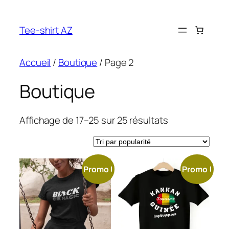
Aller
au
Tee-shirt AZ
contenu
Accueil
/
Boutique
/ Page 2
Boutique
Trié
Affichage de 17–25 sur 25 résultats
par
popularité
Promo !
Promo !