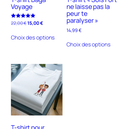
Voyage
ne laisse pas la
peur te
paralyser »
Le
Le
Note
22,00
€
15,00
€
5.00
prix
prix
14,99
€
Ce
sur 5
initial
actuel
Choix des options
Ce
produit
était :
est :
Choix des options
produit
a
22,00 €.
15,00 €.
a
plusieurs
plusieu
variations.
variatio
Les
Les
options
options
peuvent
peuven
être
être
choisies
choisie
sur
sur
la
la
page
page
du
T-shirt pour