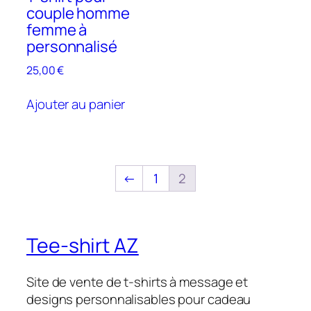
du
produit
couple homme
produit
femme à
personnalisé
25,00
€
Ajouter au panier
←
1
2
Tee-shirt AZ
Site de vente de t-shirts à message et
designs personnalisables pour cadeau