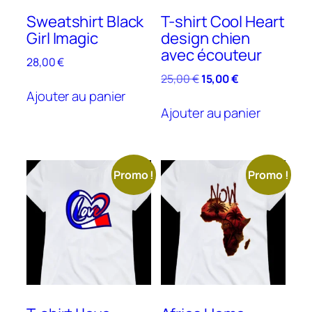
page
Sweatshirt Black
T-shirt Cool Heart
du
Girl Imagic
design chien
produit
avec écouteur
28,00
€
Le
Le
25,00
€
15,00
€
prix
prix
Ajouter au panier
initial
actuel
Ajouter au panier
était :
est :
25,00 €.
15,00 €.
Promo !
Promo !