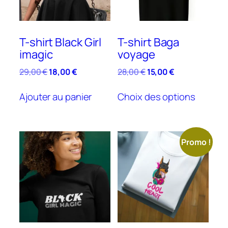
T-shirt Black Girl
T-shirt Baga
imagic
voyage
Le
Le
Le
Le
29,00
€
18,00
€
28,00
€
15,00
€
prix
prix
prix
prix
Ce
initial
actuel
initial
actuel
Ajouter au panier
Choix des options
produit
était :
est :
était :
est :
a
29,00 €.
18,00 €.
28,00 €.
15,00 €.
plusieu
variatio
Promo !
Les
options
peuven
être
choisie
sur
la