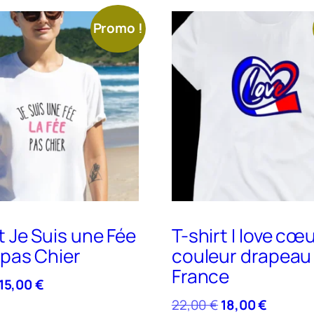
Promo !
t Je Suis une Fée
T-shirt I love cœ
 pas Chier
couleur drapeau
France
Le
Le
15,00
€
prix
prix
Le
Le
22,00
€
18,00
€