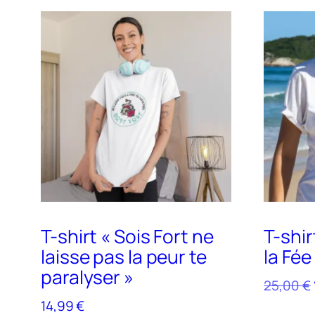
T-shirt « Sois Fort ne
T-shir
laisse pas la peur te
la Fée
paralyser »
25,00
€
14,99
€