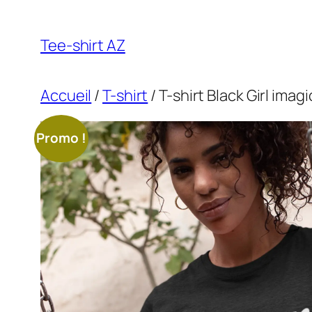
Aller
au
Tee-shirt AZ
contenu
Accueil
/
T-shirt
/ T-shirt Black Girl imagi
Promo !