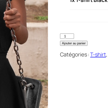
quantité
de
Ajouter au panier
T-
Catégories :
T-shirt
shirt
Black
Girl
imagic