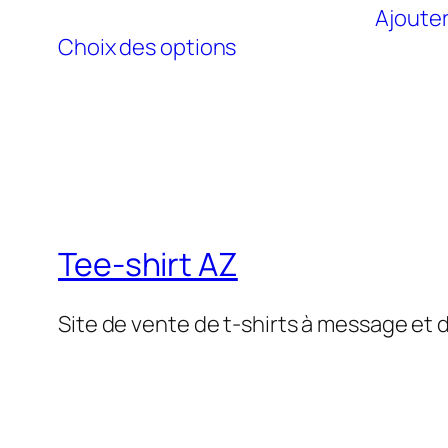
Ajouter
Ce
Choix des options
produit
a
plusieurs
variations.
Les
options
peuvent
Tee-shirt AZ
être
choisies
Site de vente de t-shirts à message et
sur
la
page
du
produit