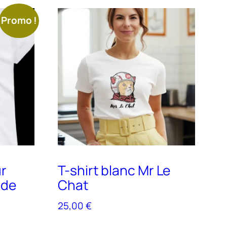
Promo !
ur
T-shirt blanc Mr Le
 de
Chat
25,00
€