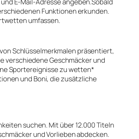
e und E-Mail-Adresse angeben.Sobald
verschiedenen Funktionen erkunden.
ortwetten umfassen.
von Schlüsselmerkmalen präsentiert,
, die verschiedene Geschmäcker und
ene Sportereignisse zu wetten*
ionen und Boni, die zusätzliche
keiten suchen. Mit über 12.000 Titeln
Geschmäcker und Vorlieben abdecken.