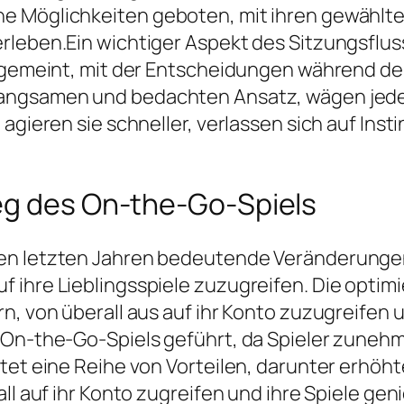
e Möglichkeiten geboten, mit ihren gewählten
erleben.Ein wichtiger Aspekt des Sitzungsflu
t gemeint, mit der Entscheidungen während der
angsamen und bedachten Ansatz, wägen jede O
agieren sie schneller, verlassen sich auf Insti
eg des On-the-Go-Spiels
en letzten Jahren bedeutende Veränderungen 
 ihre Lieblingsspiele zuzugreifen. Die optim
n, von überall aus auf ihr Konto zuzugreifen 
 On-the-Go-Spiels geführt, da Spieler zunehm
tet eine Reihe von Vorteilen, darunter erhöhte
ll auf ihr Konto zugreifen und ihre Spiele gen