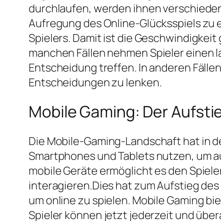
durchlaufen, werden ihnen verschieden
Aufregung des Online-Glücksspiels zu 
Spielers. Damit ist die Geschwindigkei
manchen Fällen nehmen Spieler einen l
Entscheidung treffen. In anderen Fällen 
Entscheidungen zu lenken.
Mobile Gaming: Der Aufsti
Die Mobile-Gaming-Landschaft hat in d
Smartphones und Tablets nutzen, um auf
mobile Geräte ermöglicht es den Spieler
interagieren.Dies hat zum Aufstieg des
um online zu spielen. Mobile Gaming bie
Spieler können jetzt jederzeit und übera