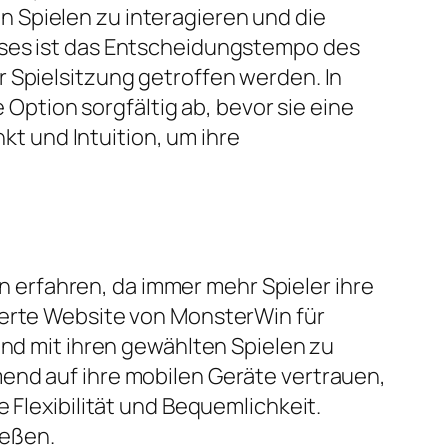
 Spielen zu interagieren und die
sses ist das Entscheidungstempo des
 Spielsitzung getroffen werden. In
ption sorgfältig ab, bevor sie eine
nkt und Intuition, um ihre
erfahren, da immer mehr Spieler ihre
ierte Website von MonsterWin für
und mit ihren gewählten Spielen zu
end auf ihre mobilen Geräte vertrauen,
 Flexibilität und Bequemlichkeit.
ießen.