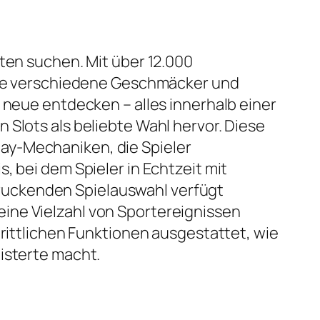
iten suchen. Mit über 12.000
 die verschiedene Geschmäcker und
 neue entdecken – alles innerhalb einer
 Slots als beliebte Wahl hervor. Diese
ay-Mechaniken, die Spieler
, bei dem Spieler in Echtzeit mit
ruckenden Spielauswahl verfügt
ine Vielzahl von Sportereignissen
hrittlichen Funktionen ausgestattet, wie
isterte macht.