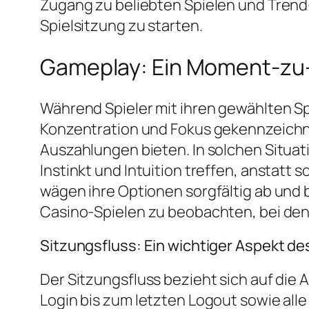
Zugang zu beliebten Spielen und Trend
Spielsitzung zu starten.
Gameplay: Ein Moment-zu
Während Spieler mit ihren gewählten Spi
Konzentration und Fokus gekennzeichnet 
Auszahlungen bieten. In solchen Situat
Instinkt und Intuition treffen, anstatt
wägen ihre Optionen sorgfältig ab und b
Casino-Spielen zu beobachten, bei den
Sitzungsfluss: Ein wichtiger Aspekt d
Der Sitzungsfluss bezieht sich auf die 
Login bis zum letzten Logout sowie all