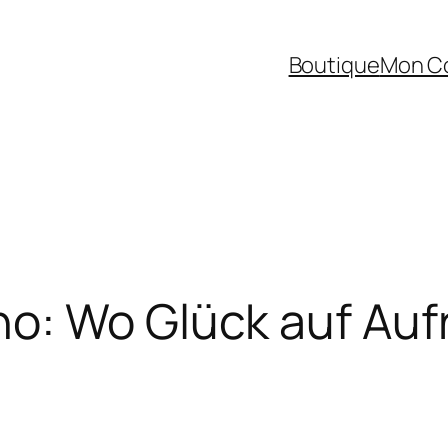
Boutique
Mon C
: Wo Glück auf Aufr