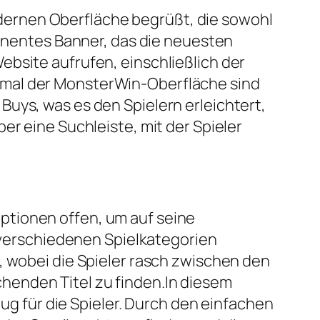
ernen Oberfläche begrüßt, die sowohl
minentes Banner, das die neuesten
ebsite aufrufen, einschließlich der
kmal der MonsterWin-Oberfläche sind
uys, was es den Spielern erleichtert,
er eine Suchleiste, mit der Spieler
ptionen offen, um auf seine
n verschiedenen Spielkategorien
, wobei die Spieler rasch zwischen den
henden Titel zu finden.In diesem
 für die Spieler. Durch den einfachen