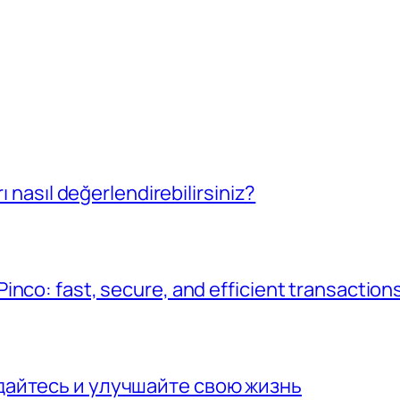
ı nasıl değerlendirebilirsiniz?
inco: fast, secure, and efficient transaction
ждайтесь и улучшайте свою жизнь