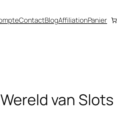
ompte
Contact
Blog
Affiliation
Panier
 Wereld van Slots