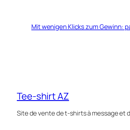
Mit wenigen Klicks zum Gewinn: pa
Tee-shirt AZ
Site de vente de t-shirts à message et