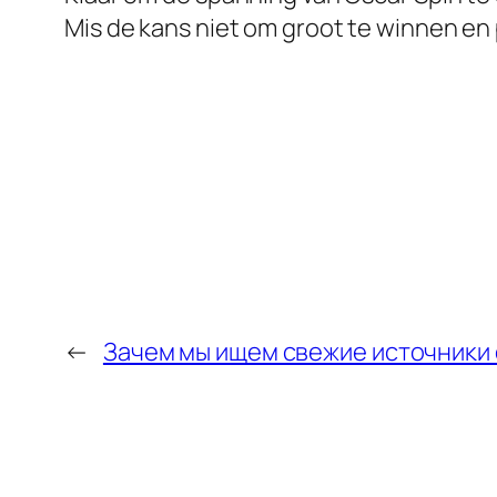
Mis de kans niet om groot te winnen en 
←
Зачем мы ищем свежие источники