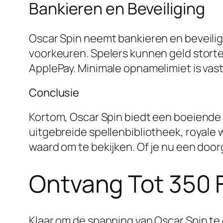
Bankieren en Beveiliging
Oscar Spin neemt bankieren en beveilig
voorkeuren. Spelers kunnen geld storten 
ApplePay. Minimale opnamelimiet is vas
Conclusie
Kortom, Oscar Spin biedt een boeiende 
uitgebreide spellenbibliotheek, royale 
waard om te bekijken. Of je nu een door
Ontvang Tot 350 F
Klaar om de spanning van Oscar Spin te