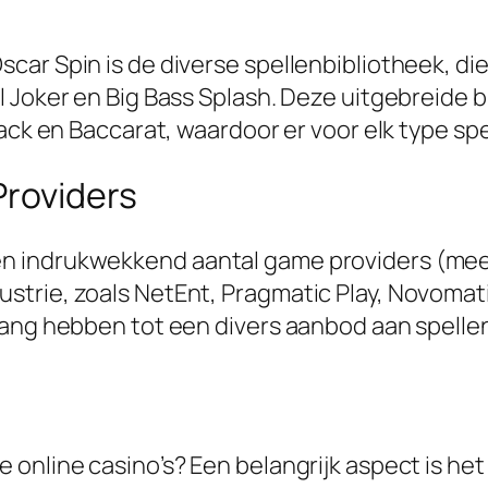
car Spin is de diverse spellenbibliotheek, di
l Joker en Big Bass Splash. Deze uitgebreide
ack en Baccarat, waardoor er voor elk type spel
Providers
 indrukwekkend aantal game providers (meer
trie, zoals NetEnt, Pragmatic Play, Novomati
gang hebben tot een divers aanbod aan spelle
online casino’s? Een belangrijk aspect is het 