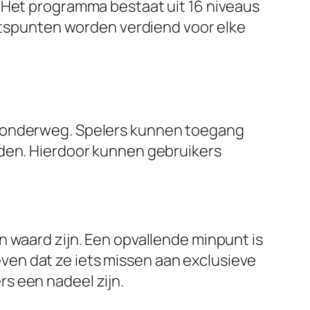
. Het programma bestaat uit 16 niveaus
eitspunten worden verdiend voor elke
n onderweg. Spelers kunnen toegang
aden. Hierdoor kunnen gebruikers
n waard zijn. Een opvallende minpunt is
en dat ze iets missen aan exclusieve
s een nadeel zijn.