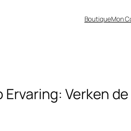
Boutique
Mon C
 Ervaring: Verken de