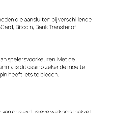
oden die aansluiten bij verschillende
eCard, Bitcoin, Bank Transfer of
 aan spelersvoorkeuren. Met de
amma is dit casino zeker de moeite
in heeft iets te bieden.
er van ons exclusieve welkomstpakket.