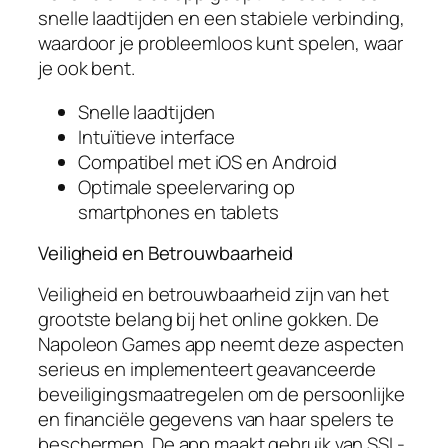
snelle laadtijden en een stabiele verbinding,
waardoor je probleemloos kunt spelen, waar
je ook bent.
Snelle laadtijden
Intuïtieve interface
Compatibel met iOS en Android
Optimale speelervaring op
smartphones en tablets
Veiligheid en Betrouwbaarheid
Veiligheid en betrouwbaarheid zijn van het
grootste belang bij het online gokken. De
Napoleon Games app neemt deze aspecten
serieus en implementeert geavanceerde
beveiligingsmaatregelen om de persoonlijke
en financiële gegevens van haar spelers te
beschermen. De app maakt gebruik van SSL-