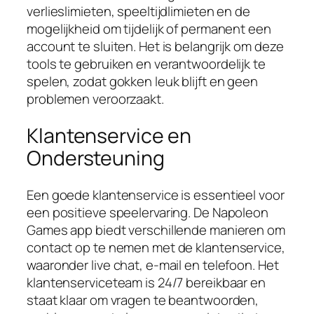
verlieslimieten, speeltijdlimieten en de
mogelijkheid om tijdelijk of permanent een
account te sluiten. Het is belangrijk om deze
tools te gebruiken en verantwoordelijk te
spelen, zodat gokken leuk blijft en geen
problemen veroorzaakt.
Klantenservice en
Ondersteuning
Een goede klantenservice is essentieel voor
een positieve speelervaring. De Napoleon
Games app biedt verschillende manieren om
contact op te nemen met de klantenservice,
waaronder live chat, e-mail en telefoon. Het
klantenserviceteam is 24/7 bereikbaar en
staat klaar om vragen te beantwoorden,