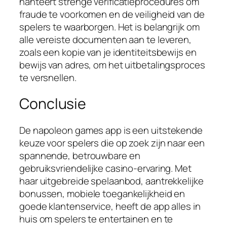
hanteert strenge verificatieprocedures om
fraude te voorkomen en de veiligheid van de
spelers te waarborgen. Het is belangrijk om
alle vereiste documenten aan te leveren,
zoals een kopie van je identiteitsbewijs en
bewijs van adres, om het uitbetalingsproces
te versnellen.
Conclusie
De napoleon games app is een uitstekende
keuze voor spelers die op zoek zijn naar een
spannende, betrouwbare en
gebruiksvriendelijke casino-ervaring. Met
haar uitgebreide spelaanbod, aantrekkelijke
bonussen, mobiele toegankelijkheid en
goede klantenservice, heeft de app alles in
huis om spelers te entertainen en te