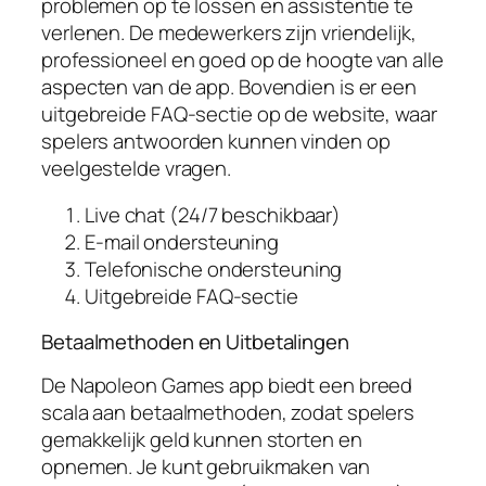
problemen op te lossen en assistentie te
verlenen. De medewerkers zijn vriendelijk,
professioneel en goed op de hoogte van alle
aspecten van de app. Bovendien is er een
uitgebreide FAQ-sectie op de website, waar
spelers antwoorden kunnen vinden op
veelgestelde vragen.
Live chat (24/7 beschikbaar)
E-mail ondersteuning
Telefonische ondersteuning
Uitgebreide FAQ-sectie
Betaalmethoden en Uitbetalingen
De Napoleon Games app biedt een breed
scala aan betaalmethoden, zodat spelers
gemakkelijk geld kunnen storten en
opnemen. Je kunt gebruikmaken van