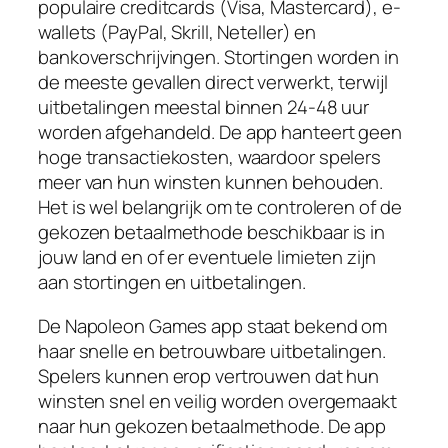
populaire creditcards (Visa, Mastercard), e-
wallets (PayPal, Skrill, Neteller) en
bankoverschrijvingen. Stortingen worden in
de meeste gevallen direct verwerkt, terwijl
uitbetalingen meestal binnen 24-48 uur
worden afgehandeld. De app hanteert geen
hoge transactiekosten, waardoor spelers
meer van hun winsten kunnen behouden.
Het is wel belangrijk om te controleren of de
gekozen betaalmethode beschikbaar is in
jouw land en of er eventuele limieten zijn
aan stortingen en uitbetalingen.
De Napoleon Games app staat bekend om
haar snelle en betrouwbare uitbetalingen.
Spelers kunnen erop vertrouwen dat hun
winsten snel en veilig worden overgemaakt
naar hun gekozen betaalmethode. De app