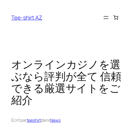
Aller
au
Tee-shirt AZ
contenu
オンラインカジノを選
ぶなら評判が全て 信頼
できる厳選サイトをご
紹介
Écrit par
teeshirt
dans
News