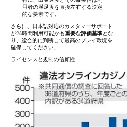
用者の満足度を直接左右する決定
的な要素です。
さらに、日本語対応のカスタマーサポート
が24時間利用可能かも
重要な評価基準
とな
り、総合的に判断して最高のプレイ環境を
確保してください。
ライセンスと規制の信頼性