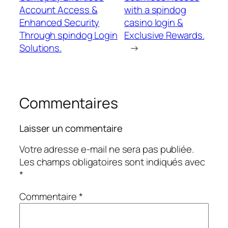
Account Access &
with a spindog
Enhanced Security
casino login &
Through spindog Login
Exclusive Rewards.
Solutions.
→
Commentaires
Laisser un commentaire
Votre adresse e-mail ne sera pas publiée.
Les champs obligatoires sont indiqués avec
*
Commentaire
*