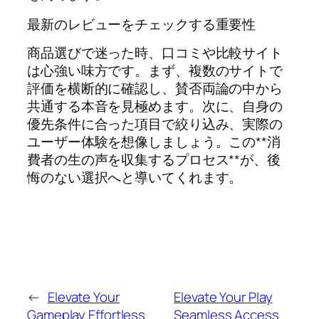
最新のレビューをチェックする重要性
商品選びで迷った時、口コミや比較サイト
は心強い味方です。まず、複数のサイトで
評価を横断的に確認し、賛否両論の中から
共通する本音を見極めます。次に、自身の
優先条件に合った項目で絞り込み、実際の
ユーザー体験を想像しましょう。この**消
費者の生の声を収集するプロセス**が、後
悔のない選択へと導いてくれます。
←
Elevate Your
Elevate Your Play
Gameplay Effortless
Seamless Access