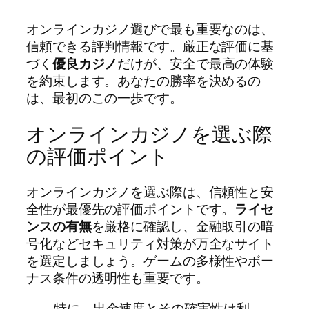
オンラインカジノ選びで最も重要なのは、
信頼できる評判情報です。厳正な評価に基
づく
優良カジノ
だけが、安全で最高の体験
を約束します。あなたの勝率を決めるの
は、最初のこの一歩です。
オンラインカジノを選ぶ際
の評価ポイント
オンラインカジノを選ぶ際は、信頼性と安
全性が最優先の評価ポイントです。
ライセ
ンスの有無
を厳格に確認し、金融取引の暗
号化などセキュリティ対策が万全なサイト
を選定しましょう。ゲームの多様性やボー
ナス条件の透明性も重要です。
特に、出金速度とその確実性は利