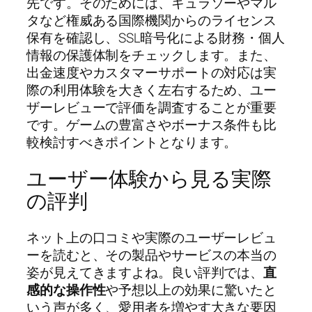
先です。そのためには、キュラソーやマル
タなど権威ある国際機関からのライセンス
保有を確認し、SSL暗号化による財務・個人
情報の保護体制をチェックします。また、
出金速度やカスタマーサポートの対応は実
際の利用体験を大きく左右するため、ユー
ザーレビューで評価を調査することが重要
です。ゲームの豊富さやボーナス条件も比
較検討すべきポイントとなります。
ユーザー体験から見る実際
の評判
ネット上の口コミや実際のユーザーレビュ
ーを読むと、その製品やサービスの本当の
姿が見えてきますよね。良い評判では、
直
感的な操作性
や予想以上の効果に驚いたと
いう声が多く、愛用者を増やす大きな要因