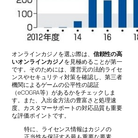
オンラインカジノを選ぶ際は、
信頼性の高
いオンラインカジノ
を見極めることが第一
です。そのためには、運営元の法的ライセ
ンスやセキュリティ対策を確認し、第三者
機関によるゲームの公平性の認証
（eCOGRA等）があるかをチェックしま
す。また、入出金方法の豊富さと処理速
度、カスタマーサポートの対応品質も重要
な評価ポイントです。
特に、ライセンス情報はカジノの
正当性を保証する最も重要な要素