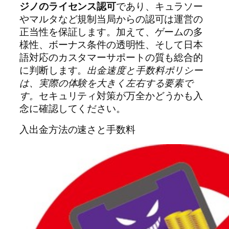
ジノのライセンス認可
であり、キュラソー
やマルタなど規制当局からの認可は運営の
正当性を保証します。加えて、ゲームの多
様性、ボーナス条件の透明性、そして日本
語対応のカスタマーサポートの質も総合的
に判断します。
出金速度と手数料ポリシー
は、実際の体験を大きく左右する要素で
す。
セキュリティ対策が万全かどうかも入
念に確認してください。
入出金方法の速さと手数料