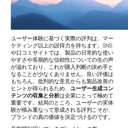
ユーザー体験に基づく実際の評判は、マー
ケティング以上の説得力を持ちます。SNS
や口コミサイトでは、製品の日常的な使い
やすさや長期的な信頼性についての生の声
が溢れており、これが購入判断の決め手と
なることが少なくありません。良い評価は
もちろん、批判的な意見からも製品改善の
ヒントが得られるため、
ユーザー生成コン
テンツの収集と分析
は企業にとって極めて
重要です。結局のところ、ユーザーの実体
験が積み重なって形成される評判こそが、
ブランドの真の価値を決定づけるのです。