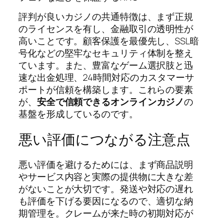
評判が良いカジノの共通特徴は、まず正規
のライセンスを有し、金融取引の透明性が
高いことです。顧客保護を最優先し、SSL暗
号化などの堅牢なセキュリティ体制を整え
ています。また、豊富なゲーム選択肢と迅
速な出金処理、24時間対応のカスタマーサ
ポートが信頼を構築します。これらの要素
が、
安全で信頼できるオンラインカジノ
の
基盤を形成しているのです。
悪い評価につながる注意点
悪い評価を避けるためには、まず商品説明
やサービス内容と実際の提供物に大きな差
がないことが大切です。発送や対応の遅れ
も評価を下げる要因になるので、適切な納
期管理を。クレームが来た時の初期対応が