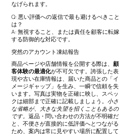
なげられます。
Q: 悪い評価への返信で最も避けるべきこと
は？
A: 無視すること、または責任を顧客に転嫁
する防御的な対応です。
突然のアカウント凍結報告
商品ページや店舗情報を公開する際は、
顧
客体験の最適化
が不可欠です。誇張した表
現や古い在庫情報は、届いた商品との「イ
メージギャップ」を生み、一瞬で信頼を失
います。写真は実物を正確に映し、スペッ
クは細部まで正確に記載しましょう。
小さ
な省略が、大きな失望を招くこともあるの
です。
返品・問い合わせの方法が不明確だ
と、不便さが直接的に低評価へとつながる
ため、案内は常に見やすい場所に配置して