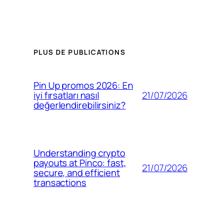
PLUS DE PUBLICATIONS
Pin Up promos 2026: En
21/07/2026
iyi fırsatları nasıl
değerlendirebilirsiniz?
Understanding crypto
payouts at Pinco: fast,
21/07/2026
secure, and efficient
transactions