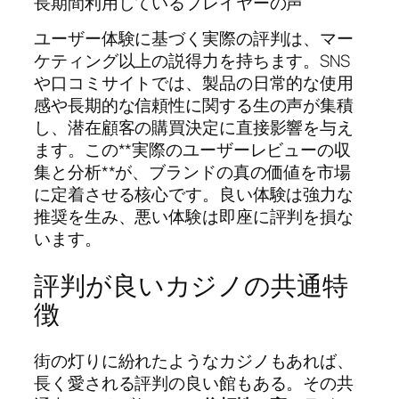
長期間利用しているプレイヤーの声
ユーザー体験に基づく実際の評判は、マー
ケティング以上の説得力を持ちます。SNS
や口コミサイトでは、製品の日常的な使用
感や長期的な信頼性に関する生の声が集積
し、潜在顧客の購買決定に直接影響を与え
ます。この**実際のユーザーレビューの収
集と分析**が、ブランドの真の価値を市場
に定着させる核心です。良い体験は強力な
推奨を生み、悪い体験は即座に評判を損な
います。
評判が良いカジノの共通特
徴
街の灯りに紛れたようなカジノもあれば、
長く愛される評判の良い館もある。その共