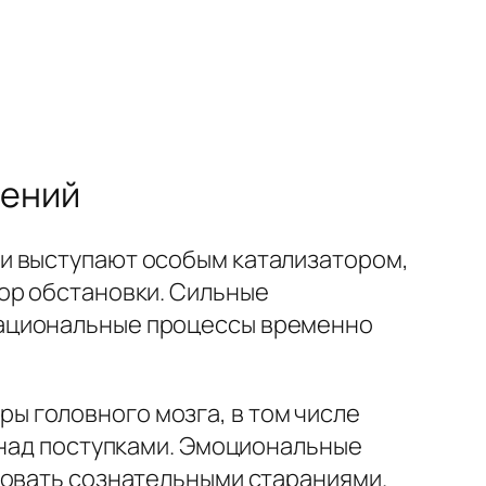
лений
и выступают особым катализатором,
ор обстановки. Сильные
рациональные процессы временно
 головного мозга, в том числе
 над поступками. Эмоциональные
ровать сознательными стараниями.