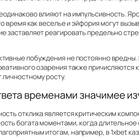
одинаково влияют на импульсивность. Яро
то время как веселье и эйфория могут вызы
е заставляет реагировать предельно стре
ктивные побуждения не постоянно вредны.
реативного озарения также причисляются 
 личностному росту.
твета временами значимее из
ость отклика является критическим компо
сть богата моментами, когда длительное 
гоприятным итогам, например, в 1xbet каз