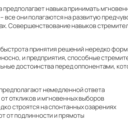
в предполагает навыка принимать мгновен
 – все они полагаются на развитую предчу
ах. Совершенствование навыков стремител
 быстрота принятия решений нередко фор
носно, и предприятия, способные стремит
ьные достоинства перед оппонентами, кот
 предполагают немедленной ответа
 от откликов и мгновенных выборов
ко строятся на спонтанных озарениях
т от подлинности и прямоты