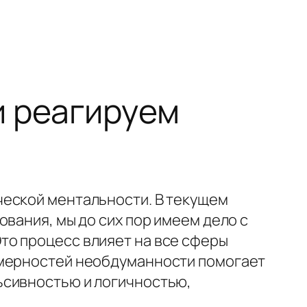
и реагируем
ческой ментальности. В текущем
вания, мы до сих пор имеем дело с
то процесс влияет на все сферы
омерностей необдуманности помогает
ьсивностью и логичностью,