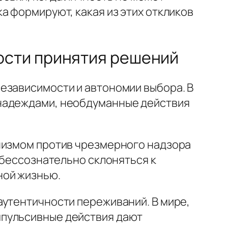
а формируют, какая из этих откликов
ости принятия решений
езависимости и автономии выбора. В
 надеждами, необдуманные действия
анизмом против чрезмерного надзора
 бессознательно склоняться к
ной жизнью.
аутентичности переживаний. В мире,
мпульсивные действия дают