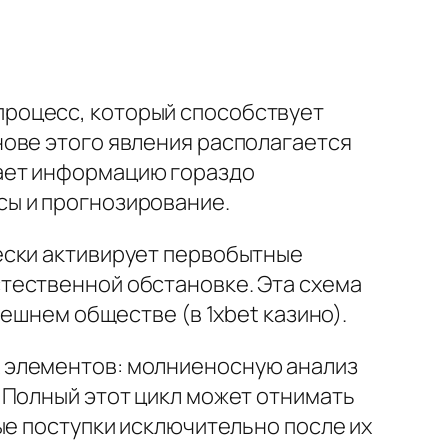
роцесс, который способствует
нове этого явления располагается
ает информацию гораздо
сы и прогнозирование.
ески активирует первобытные
тественной обстановке. Эта схема
ешнем обществе (в 1xbet казино).
 элементов: молниеносную анализ
 Полный этот цикл может отнимать
ые поступки исключительно после их