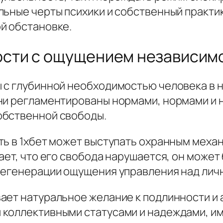
ьные черты психики и собственный практик
й обстановке.
сти с ощущением независим
 с глубинной необходимостью человека в н
зни регламентированы нормами, нормами и
обственной свободы.
ть в 1хбет может выступать охранным мех
ает, что его свобода нарушается, он может
регенерации ощущения управления над лич
ает натуральное желание к подлинности и 
 коллективными статусами и надеждами, и