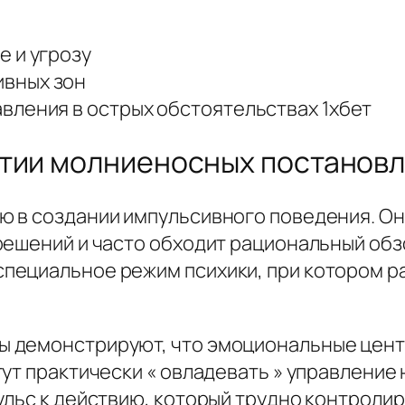
 и угрозу
вных зон
вления в острых обстоятельствах 1хбет
ятии молниеносных постанов
 в создании импульсивного поведения. Он
решений и часто обходит рациональный обз
пециальное режим психики, при котором 
демонстрируют, что эмоциональные центры
гут практически « овладевать » управление
ульс к действию, который трудно контроли