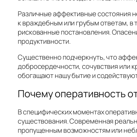
Различные аффективные состояния не
к враждебным или грубым ответам, в 
рискованные постановления. Опасени
продуктивности.
Существенно подчеркнуть, что аффе
добросердечности, сочувствия или к
обогащают нашу бытие и содействуют
Почему оперативность о
В специфических моментах оперативн
существования. Современная реально
пропущенным возможностям или небла