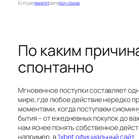
Écrit par
teeshirt
dans
Non classé
По каким причин
спонтанно
Мгновенное поступки составляет одн
мире, где любое действие нередко пр
моментами, когда поступаем сиюмину
бытия – от ежедневных покупок до в
нам яснее понять собственное дейст
например, в
1xbet официальный сайт
.