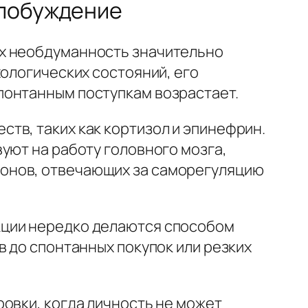
 побуждение
ых необдуманность значительно
хологических состояний, его
понтанным поступкам возрастает.
тв, таких как кортизол и эпинефрин.
уют на работу головного мозга,
онов, отвечающих за саморегуляцию
кции нередко делаются способом
в до спонтанных покупок или резких
овки, когда личность не может