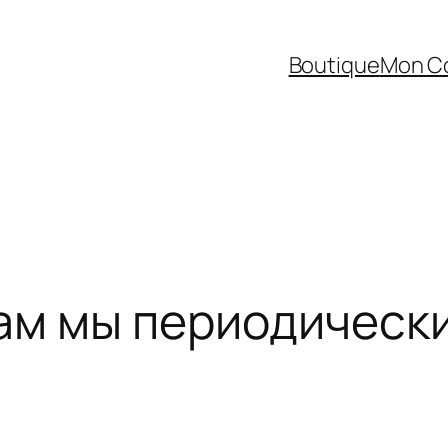
Boutique
Mon C
ам мы периодическ