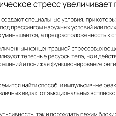
ическое стресс увеличивает
 создают специальные условия, при котор
 под прессингом наружных условий или пси
 уменьшается, а предрасположенность к с
еличенным концентрацией стрессовых вещес
изуют телесные ресурсы тела, но и действ
решений и понижая функционирование реги
емится найти способ, и импульсивные реа
зличных видах: от эмоциональных всплеско
ульсивность, так и порождать режим блокир