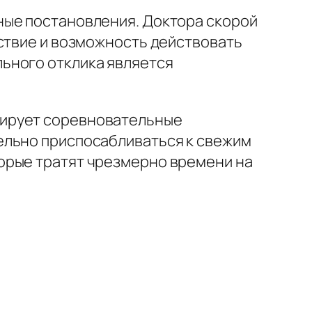
ные постановления. Доктора скорой
вствие и возможность действовать
ьного отклика является
мирует соревновательные
ельно приспосабливаться к свежим
орые тратят чрезмерно времени на