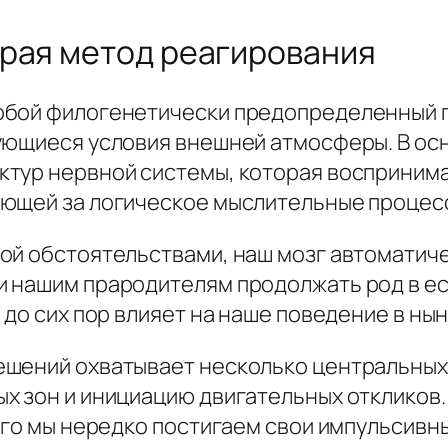
трая метод реагирования
обой филогенетически предопределенный п
ующиеся условия внешней атмосферы. В ос
ктур нервной системы, которая восприним
ающей за логическое мыслительные процес
ой обстоятельствами, наш мозг автоматич
 нашим прародителям продолжать род в ес
 до сих пор влияет на наше поведение в нын
ешений охватывает несколько центральных
х зон и инициацию двигательных откликов.
его мы нередко постигаем свои импульсивн