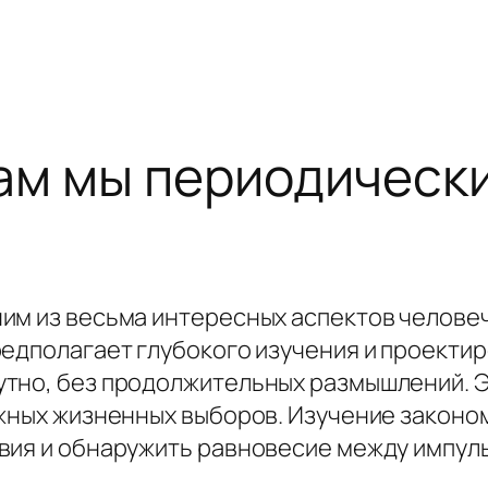
ам мы периодическ
им из весьма интересных аспектов челове
едполагает глубокого изучения и проектиро
тно, без продолжительных размышлений. Э
ажных жизненных выборов. Изучение закон
вия и обнаружить равновесие между импул