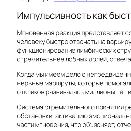
Импульсивность как быс
Мгновенная реакция представляет с
человеку быстро отвечать на варьир
функционирование лимбических стру
стремительнее лобных долей, отвеч
Когда мы имеем дело с непредвиденн
нервные маршруты, которые помогали
откликов развивалась миллионы лет и
Система стремительного принятия р
обстановки, активацию эмоциональны
части мгновения, что объясняет, отч