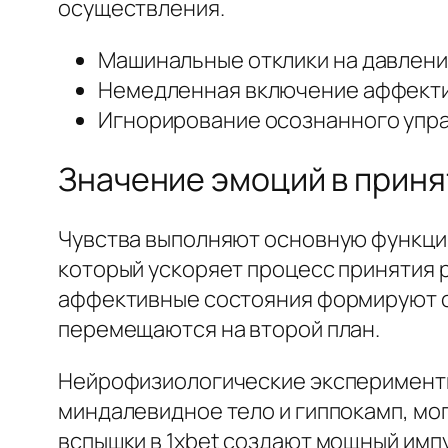
осуществления.
Машинальные отклики на давление
Немедленная включение аффекти
Игнорирование осознанного упра
Значение эмоций в прин
Чувства выполняют основную функцию
который ускоряет процесс принятия 
аффективные состояния формируют с
перемещаются на второй план.
Нейрофизиологические эксперименты 
миндалевидное тело и гиппокамп, мо
вспышки в 1xbet создают мощный имп