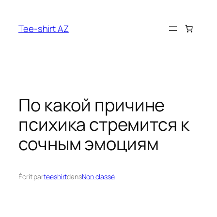
Aller
au
Tee-shirt AZ
contenu
По какой причине
психика стремится к
сочным эмоциям
Écrit par
teeshirt
dans
Non classé