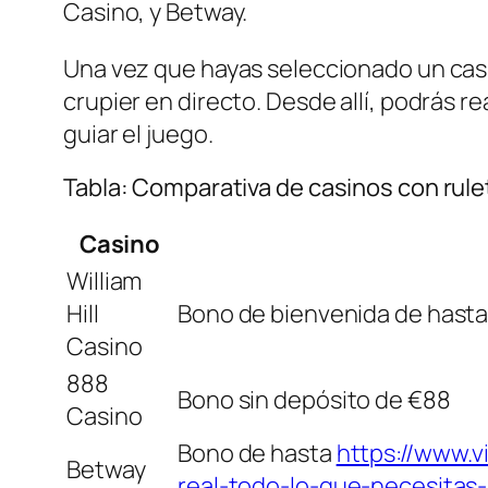
Casino, y Betway.
Una vez que hayas seleccionado un casi
crupier en directo. Desde allí, podrás re
guiar el juego.
Tabla: Comparativa de casinos con rule
Casino
William
Hill
Bono de bienvenida de hast
Casino
888
Bono sin depósito de €88
Casino
Bono de hasta
https://www.v
Betway
real-todo-lo-que-necesitas