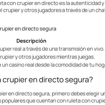
eta con crupier en directo es la autenticidad y
 crupier y otros jugadores a través de un cha
crupier en directo segura
Descripción
upier real a través de una transmisión en vivo.
rupier y otros jugadores mientras juegas.
 un casino real desde la comodidad de tu hog
n crupier en directo segura?
pier en directo segura, primero debes elegir u
 populares que cuentan con ruleta con crupier