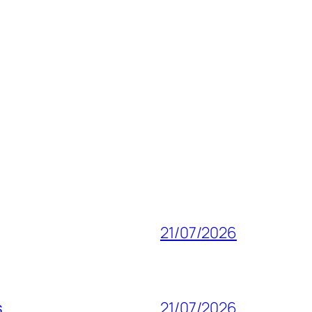
21/07/2026
s
21/07/2026