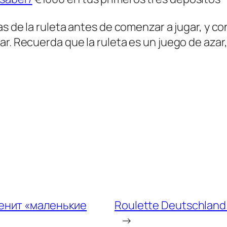
as de la ruleta antes de comenzar a jugar, y c
ar. Recuerda que la ruleta es un juego de azar
ценит «маленькие
Roulette Deutschland 
→