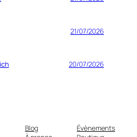
21/07/2026
ich
20/07/2026
Blog
Évènements