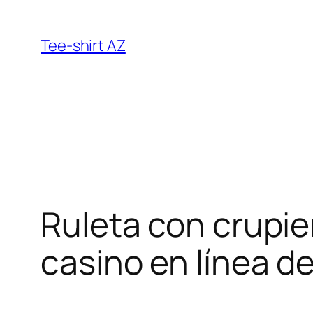
Aller
au
Tee-shirt AZ
contenu
Ruleta con crupie
casino en línea d