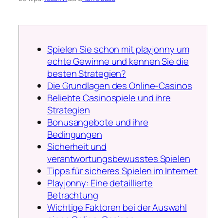
Spielen Sie schon mit playjonny um
echte Gewinne und kennen Sie die
besten Strategien?
Die Grundlagen des Online-Casinos
Beliebte Casinospiele und ihre
Strategien
Bonusangebote und ihre
Bedingungen
Sicherheit und
verantwortungsbewusstes Spielen
Tipps für sicheres Spielen im Internet
Playjonny: Eine detaillierte
Betrachtung
Wichtige Faktoren bei der Auswahl