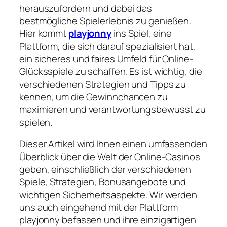
herauszufordern und dabei das
bestmögliche Spielerlebnis zu genießen.
Hier kommt
playjonny
ins Spiel, eine
Plattform, die sich darauf spezialisiert hat,
ein sicheres und faires Umfeld für Online-
Glücksspiele zu schaffen. Es ist wichtig, die
verschiedenen Strategien und Tipps zu
kennen, um die Gewinnchancen zu
maximieren und verantwortungsbewusst zu
spielen.
Dieser Artikel wird Ihnen einen umfassenden
Überblick über die Welt der Online-Casinos
geben, einschließlich der verschiedenen
Spiele, Strategien, Bonusangebote und
wichtigen Sicherheitsaspekte. Wir werden
uns auch eingehend mit der Plattform
playjonny befassen und ihre einzigartigen