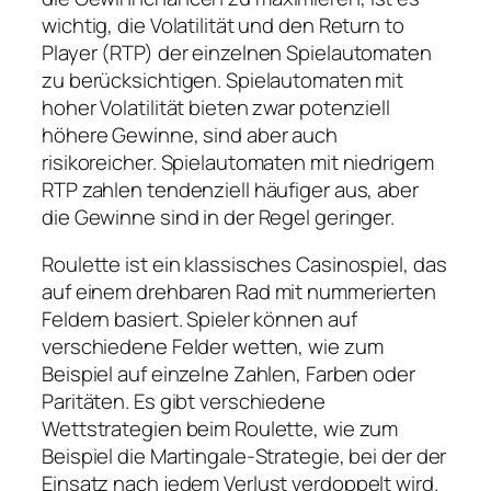
wichtig, die Volatilität und den Return to
Player (RTP) der einzelnen Spielautomaten
zu berücksichtigen. Spielautomaten mit
hoher Volatilität bieten zwar potenziell
höhere Gewinne, sind aber auch
risikoreicher. Spielautomaten mit niedrigem
RTP zahlen tendenziell häufiger aus, aber
die Gewinne sind in der Regel geringer.
Roulette ist ein klassisches Casinospiel, das
auf einem drehbaren Rad mit nummerierten
Feldern basiert. Spieler können auf
verschiedene Felder wetten, wie zum
Beispiel auf einzelne Zahlen, Farben oder
Paritäten. Es gibt verschiedene
Wettstrategien beim Roulette, wie zum
Beispiel die Martingale-Strategie, bei der der
Einsatz nach jedem Verlust verdoppelt wird.