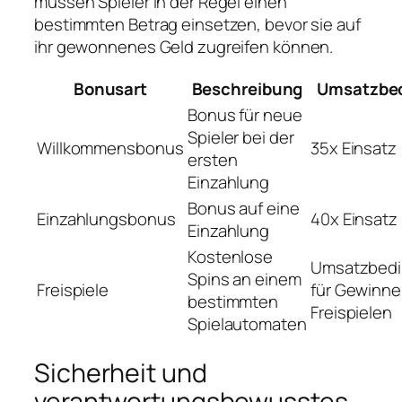
müssen Spieler in der Regel einen
bestimmten Betrag einsetzen, bevor sie auf
ihr gewonnenes Geld zugreifen können.
Bonusart
Beschreibung
Umsatzbe
Bonus für neue
Spieler bei der
Willkommensbonus
35x Einsatz
ersten
Einzahlung
Bonus auf eine
Einzahlungsbonus
40x Einsatz
Einzahlung
Kostenlose
Umsatzbed
Spins an einem
Freispiele
für Gewinne
bestimmten
Freispielen
Spielautomaten
Sicherheit und
verantwortungsbewusstes