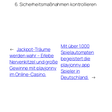
Sicherheitsmaßnahmen kontrollieren
Mit über 1.000
←
Jackpot-Träume
Spielautomaten
werden wahr – Erlebe
begeistert die
Nervenkitzel und große
playjonny app
Gewinne mit playjonny
Spieler in
im Online-Casino.
Deutschland.
→