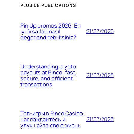
PLUS DE PUBLICATIONS
Pin Up promos 2026: En
21/07/2026
iyi fırsatları nasıl
değerlendirebilirsiniz?
Understanding crypto
payouts at Pinco: fast,
21/07/2026
secure, and efficient
transactions
Топ-игры в Pinco Casino:
21/07/2026
наслаждайтесь и
улучшайте свою жизнь