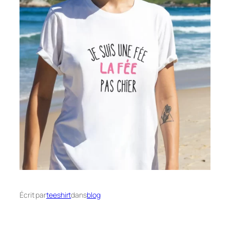
Écrit par
teeshirt
dans
blog