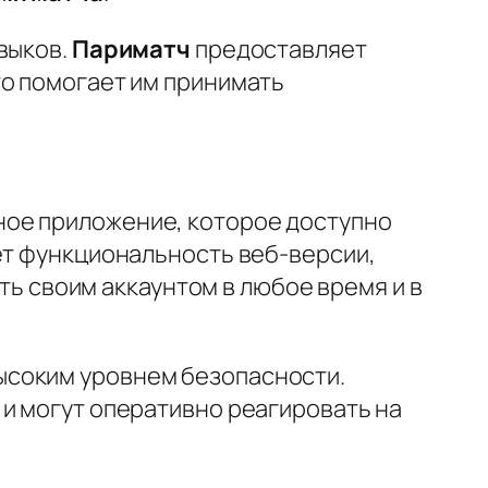
выков.
Париматч
предоставляет
то помогает им принимать
ое приложение, которое доступно
ет функциональность веб-версии,
ять своим аккаунтом в любое время и в
ысоким уровнем безопасности.
 и могут оперативно реагировать на