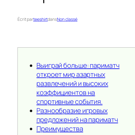
Écrit par
teeshirt
dans
Non classé
Выиграй больше: париматч
откроет мир азартных
развлечений и высоких
коэффициентов на
спортивные события.
Разнообразие игровых
предложений на париматч
Преимущества