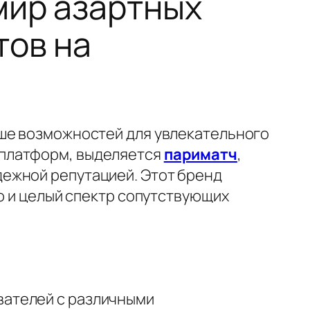
мир азартных
тов на
ьше возможностей для увлекательного
-платформ, выделяется
париматч
,
ежной репутацией. Этот бренд
о и целый спектр сопутствующих
вателей с различными