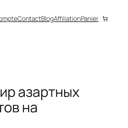
ompte
Contact
Blog
Affiliation
Panier
ир азартных
тов на