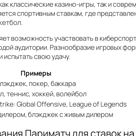
как классические казино-игры, так и совре
ется спортивным ставкам, где представлен
кетбол.
ет возможность участвовать в киберспорт
дой аудитории. Разнообразие игровых форм
и испытать свою удачу.
Примеры
блэкджек, покер, баккара
л, теннис, хоккей, волейбол
trike: Global Offensive, League of Legends
дилером, блэкджек с живым дилером
ния Париматч для ставок на