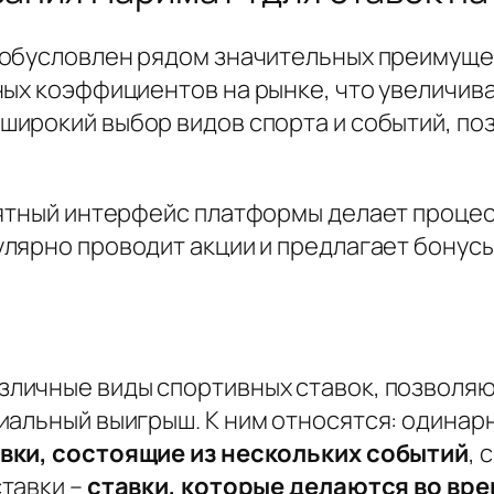
т обусловлен рядом значительных преимуще
ных коэффициентов на рынке, что увеличив
широкий выбор видов спорта и событий, поз
нятный интерфейс платформы делает процес
лярно проводит акции и предлагает бонусы 
зличные виды спортивных ставок, позволя
иальный выигрыш. К ним относятся: одинар
вки, состоящие из нескольких событий
, 
-ставки –
ставки, которые делаются во вре