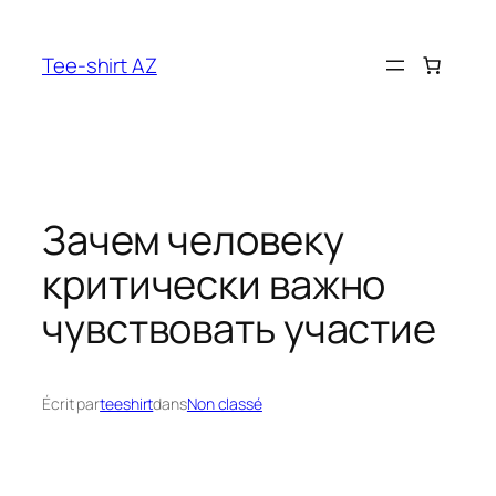
Aller
au
Tee-shirt AZ
contenu
Зачем человеку
критически важно
чувствовать участие
Écrit par
teeshirt
dans
Non classé