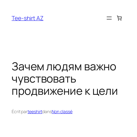
Aller
au
Tee-shirt AZ
contenu
Зачем людям важно
чувствовать
продвижение к цели
Écrit par
teeshirt
dans
Non classé