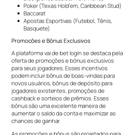
Poker (Texas Hold’em, Caribbean Stud)
Baccarat
Apostas Esportivas (Futebol, Tênis,
Basquete)
Promocões e Bônus Exclusivos
A plataforma vai de bet login se destaca pela
oferta de promoções e bônus exclusivos
para seus jogadores. Esses incentivos
podem incluir bônus de boas-vindas para
novos usuários, bônus de depósito para
jogadores existentes, promoções de
cashback e sorteios de prêmios. Esses
bônus são uma excelente maneira de
aumentar o saldo da conta e maximizar as
chances de ganhar.
As promoções e bônus são projetados para