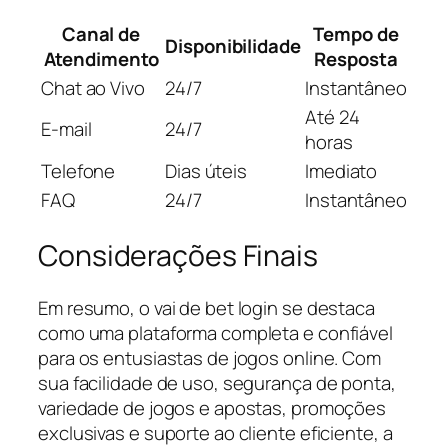
Canal de
Tempo de
Disponibilidade
Atendimento
Resposta
Chat ao Vivo
24/7
Instantâneo
Até 24
E-mail
24/7
horas
Telefone
Dias úteis
Imediato
FAQ
24/7
Instantâneo
Considerações Finais
Em resumo, o vai de bet login se destaca
como uma plataforma completa e confiável
para os entusiastas de jogos online. Com
sua facilidade de uso, segurança de ponta,
variedade de jogos e apostas, promoções
exclusivas e suporte ao cliente eficiente, a