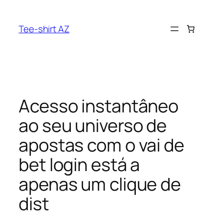
Aller
au
Tee-shirt AZ
contenu
Acesso instantâneo
ao seu universo de
apostas com o vai de
bet login está a
apenas um clique de
dist