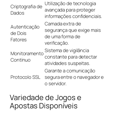
Utilização de tecnologia
Criptografia de
avançada para proteger
Dados
informações confidenciais.
Camada extra de
Autenticação
segurança que exige mais
de Dois
de uma forma de
Fatores
verificação.
Sistema de vigilância
Monitoramento
constante para detectar
Contínuo
atividades suspeitas.
Garante a comunicação
Protocolo SSL
segura entre o navegador e
o servidor.
Variedade de Jogos e
Apostas Disponíveis