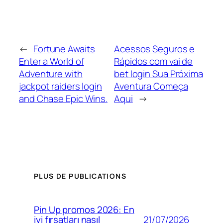
←
Fortune Awaits
Acessos Seguros e
Enter a World of
Rápidos com vai de
Adventure with
bet login Sua Próxima
jackpot raiders login
Aventura Começa
and Chase Epic Wins.
Aqui
→
PLUS DE PUBLICATIONS
Pin Up promos 2026: En
21/07/2026
iyi fırsatları nasıl