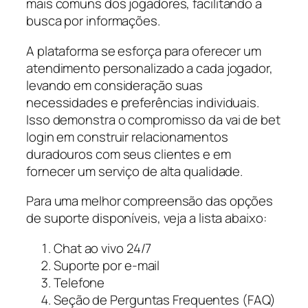
mais comuns dos jogadores, facilitando a
busca por informações.
A plataforma se esforça para oferecer um
atendimento personalizado a cada jogador,
levando em consideração suas
necessidades e preferências individuais.
Isso demonstra o compromisso da vai de bet
login em construir relacionamentos
duradouros com seus clientes e em
fornecer um serviço de alta qualidade.
Para uma melhor compreensão das opções
de suporte disponíveis, veja a lista abaixo:
Chat ao vivo 24/7
Suporte por e-mail
Telefone
Seção de Perguntas Frequentes (FAQ)