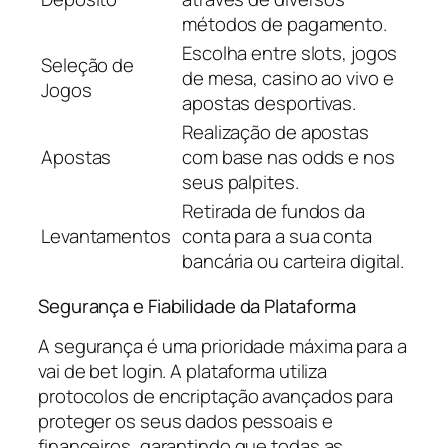
métodos de pagamento.
Escolha entre slots, jogos
Seleção de
de mesa, casino ao vivo e
Jogos
apostas desportivas.
Realização de apostas
Apostas
com base nas odds e nos
seus palpites.
Retirada de fundos da
Levantamentos
conta para a sua conta
bancária ou carteira digital.
Segurança e Fiabilidade da Plataforma
A segurança é uma prioridade máxima para a
vai de bet login. A plataforma utiliza
protocolos de encriptação avançados para
proteger os seus dados pessoais e
financeiros, garantindo que todas as