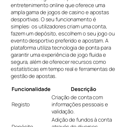
entretenimento online que oferece uma
ampla gama de jogos de casino e apostas
desportivas. O seu funcionamento é
simples: os utilizadores criam uma conta,
fazem um depósito, escolhem o seu jogo ou
evento desportivo preferido e apostam. A
plataforma utiliza tecnologia de ponta para
garantir uma experiência de jogo fluida e
segura, além de oferecer recursos como
estatísticas em tempo real e ferramentas de
gestão de apostas.
Funcionalidade
Descrição
Criação de conta com
Registo
informações pessoais e
validação.
Adição de fundos à conta
Depósito
através de diversos