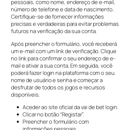
pessoais, como nome, endereço de e-mail,
número de telefone e data de nascimento.
Certifique-se de fornecer informações
precisas e verdadeiras para evitar problemas
futuros na verificação da sua conta.
Após preencher o formulário, você receberá
um e-mail com um link de verificação. Clique
no link para confirmar o seu endereço de e-
mail e ativar a sua conta. Em seguida, você
poderá fazer login na plataforma com o seu
nome de usuário e senha e começar a
desfrutar de todos os jogos e recursos
disponíveis.
Aceder ao site oficial da vai de bet login.
Clicar no botão “Registar”.
Preencher o formulário com
informações pessoais.