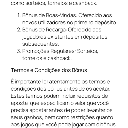
como sorteios, torneios e cashback.
Bônus de Boas-Vindas: Oferecido aos
novos utilizadores no primeiro depósito.
Bônus de Recarga: Oferecido aos
jogadores existentes em depósitos
subsequentes.
Promoções Regulares: Sorteios,
torneios e cashback.
Termos e Condições dos Bônus
É importante ler atentamente os termos e
condições dos bônus antes de os aceitar.
Estes termos podem incluir requisitos de
aposta, que especificam o valor que você
precisa apostar antes de poder levantar os
seus ganhos, bem como restrições quanto
aos jogos que você pode jogar com o bônus.