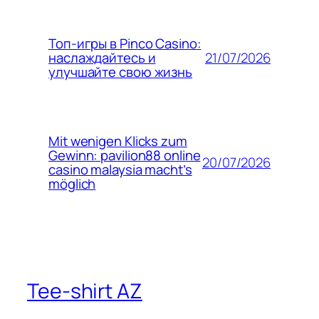
Топ-игры в Pinco Casino:
21/07/2026
наслаждайтесь и
улучшайте свою жизнь
Mit wenigen Klicks zum
Gewinn: pavilion88 online
20/07/2026
casino malaysia macht’s
möglich
Tee-shirt AZ