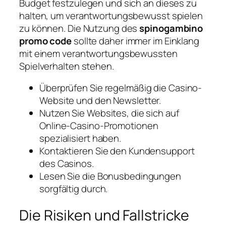
Budget festzulegen und sich an dieses zu
halten, um verantwortungsbewusst spielen
zu können. Die Nutzung des
spinogambino
promo code
sollte daher immer im Einklang
mit einem verantwortungsbewussten
Spielverhalten stehen.
Überprüfen Sie regelmäßig die Casino-
Website und den Newsletter.
Nutzen Sie Websites, die sich auf
Online-Casino-Promotionen
spezialisiert haben.
Kontaktieren Sie den Kundensupport
des Casinos.
Lesen Sie die Bonusbedingungen
sorgfältig durch.
Die Risiken und Fallstricke