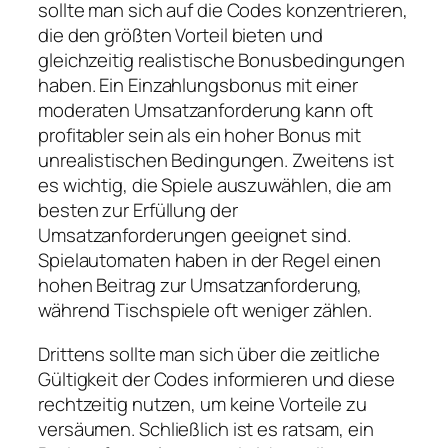
sollte man sich auf die Codes konzentrieren,
die den größten Vorteil bieten und
gleichzeitig realistische Bonusbedingungen
haben. Ein Einzahlungsbonus mit einer
moderaten Umsatzanforderung kann oft
profitabler sein als ein hoher Bonus mit
unrealistischen Bedingungen. Zweitens ist
es wichtig, die Spiele auszuwählen, die am
besten zur Erfüllung der
Umsatzanforderungen geeignet sind.
Spielautomaten haben in der Regel einen
hohen Beitrag zur Umsatzanforderung,
während Tischspiele oft weniger zählen.
Drittens sollte man sich über die zeitliche
Gültigkeit der Codes informieren und diese
rechtzeitig nutzen, um keine Vorteile zu
versäumen. Schließlich ist es ratsam, ein