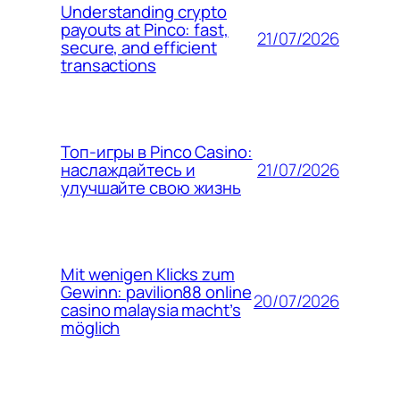
Understanding crypto
payouts at Pinco: fast,
21/07/2026
secure, and efficient
transactions
Топ-игры в Pinco Casino:
21/07/2026
наслаждайтесь и
улучшайте свою жизнь
Mit wenigen Klicks zum
Gewinn: pavilion88 online
20/07/2026
casino malaysia macht’s
möglich