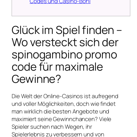
Codes und Casino-Boni
Glück im Spiel finden –
Wo versteckt sich der
spinogambino promo
code für maximale
Gewinne?
Die Welt der Online-Casinos ist aufregend
und voller Möglichkeiten, doch wie findet
man wirklich die besten Angebote und
maximiert seine Gewinnchancen? Viele
Spieler suchen nach Wegen, ihr
Spielerlebnis zu verbessern und von