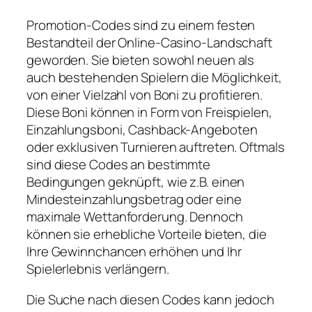
Promotion-Codes sind zu einem festen
Bestandteil der Online-Casino-Landschaft
geworden. Sie bieten sowohl neuen als
auch bestehenden Spielern die Möglichkeit,
von einer Vielzahl von Boni zu profitieren.
Diese Boni können in Form von Freispielen,
Einzahlungsboni, Cashback-Angeboten
oder exklusiven Turnieren auftreten. Oftmals
sind diese Codes an bestimmte
Bedingungen geknüpft, wie z.B. einen
Mindesteinzahlungsbetrag oder eine
maximale Wettanforderung. Dennoch
können sie erhebliche Vorteile bieten, die
Ihre Gewinnchancen erhöhen und Ihr
Spielerlebnis verlängern.
Die Suche nach diesen Codes kann jedoch