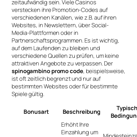
zeitaufwändig sein. Viele Casinos
verstecken ihre Promotion-Codes auf
verschiedenen Kanälen, wie z.B. auf ihren
Websites, in Newslettern, über Social-
Media-Plattformen oder in
Partnerschaftsprogrammen. Es ist wichtig,
auf dem Laufenden zu bleiben und
verschiedene Quellen zu prüfen, um keine
attraktiven Angebote zu verpassen. Der
spinogambino promo code
, beispielsweise,
ist oft zeitlich begrenzt und nur auf
bestimmten Websites oder für bestimmte
Spiele gültig.
Typisc
Bonusart
Beschreibung
Bedingu
Erhöht Ihre
Einzahlung um
Mindesteinza