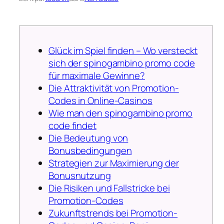
Glück im Spiel finden – Wo versteckt
sich der spinogambino promo code
für maximale Gewinne?
Die Attraktivität von Promotion-
Codes in Online-Casinos
Wie man den spinogambino promo
code findet
Die Bedeutung von
Bonusbedingungen
Strategien zur Maximierung der
Bonusnutzung
Die Risiken und Fallstricke bei
Promotion-Codes
Zukunftstrends bei Promotion-