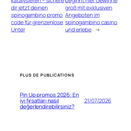
katalysieren – sichere
beginnt hier Gewinne
dir jetzt deinen
groß mit exklusiven
spinogambino promo
Angeboten im
code für grenzenlose
spinogambino casino
Unter
und erlebe
→
PLUS DE PUBLICATIONS
Pin Up promos 2026: En
21/07/2026
iyi fırsatları nasıl
değerlendirebilirsiniz?