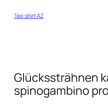
Aller
au
Tee-shirt AZ
contenu
Glückssträhnen ka
spinogambino pro