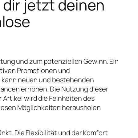
dir jetzt deinen
nlose
ltung und zum potenziellen Gewinn. Ein
aktiven Promotionen und
de kann neuen und bestehenden
chancen erhöhen. Die Nutzung dieser
Artikel wird die Feinheiten des
iesen Möglichkeiten herausholen
nkt. Die Flexibilität und der Komfort