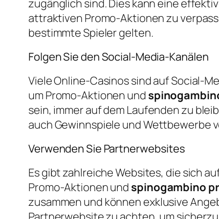
zugänglich sind. Dies kann eine effekti
attraktiven Promo-Aktionen zu verpasse
bestimmte Spieler gelten.
Folgen Sie den Social-Media-Kanälen
Viele Online-Casinos sind auf Social-M
um Promo-Aktionen und
spinogambin
sein, immer auf dem Laufenden zu blei
auch Gewinnspiele und Wettbewerbe ver
Verwenden Sie Partnerwebsites
Es gibt zahlreiche Websites, die sich a
Promo-Aktionen und
spinogambino p
zusammen und können exklusive Angebote 
Partnerwebsite zu achten, um sicherzust