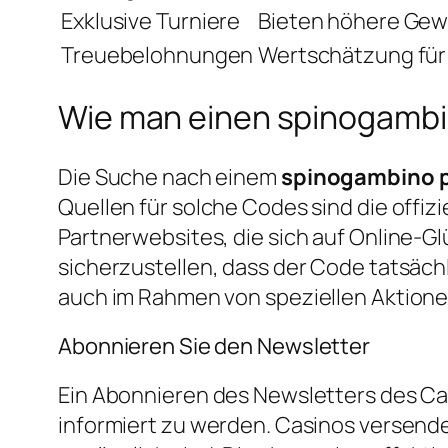
Exklusive Turniere
Bieten höhere Gewi
Treuebelohnungen
Wertschätzung für
Wie man einen spinogambi
Die Suche nach einem
spinogambino 
Quellen für solche Codes sind die offi
Partnerwebsites, die sich auf Online-Glü
sicherzustellen, dass der Code tatsäch
auch im Rahmen von speziellen Aktionen
Abonnieren Sie den Newsletter
Ein Abonnieren des Newsletters des Cas
informiert zu werden. Casinos versende