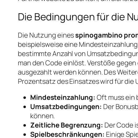
Die Bedingungen für die 
Die Nutzung eines
spinogambino pro
beispielsweise eine Mindesteinzahlung,
bestimmte Anzahl von Umsatzbedingunge
man den Code einlöst. Verstöße gegen 
ausgezahlt werden können. Des Weiter
Prozentsatz des Einsatzes wird für di
Mindesteinzahlung:
Oft muss ein 
Umsatzbedingungen:
Der Bonusb
können.
Zeitliche Begrenzung:
Der Code is
Spielbeschränkungen:
Einige Spi