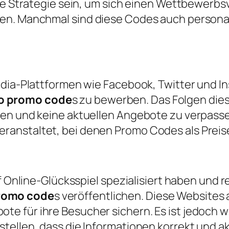
ve Strategie sein, um sich einen Wettbewerbs
n. Manchmal sind diese Codes auch personalis
edia-Plattformen wie Facebook, Twitter und I
o promo code
s zu bewerben. Das Folgen dies
ben und keine aktuellen Angebote zu verpasse
anstaltet, bei denen Promo Codes als Preise
uf Online-Glücksspiel spezialisiert haben und
romo code
s veröffentlichen. Diese Websites 
für ihre Besucher sichern. Es ist jedoch wic
ellen, dass die Informationen korrekt und akt